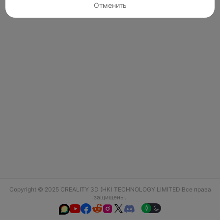
Отменить
Copyright © 2025 CREALITY 3D (HK) TECHNOLOGY LIMITED Все права
защищены.





