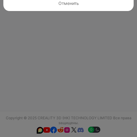
Отменить
Copyright © 2025 CREALITY 3D (HK) TECHNOLOGY LIMITED Все права
защищены.





