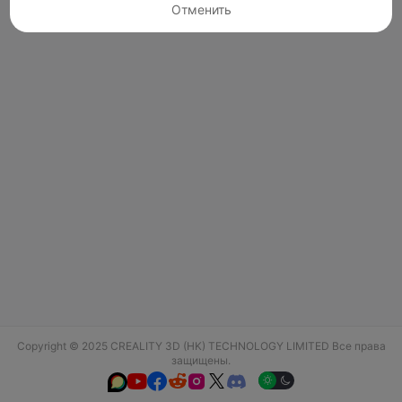
Отменить
Copyright © 2025 CREALITY 3D (HK) TECHNOLOGY LIMITED Все права
защищены.





