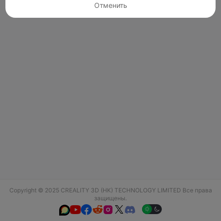
Отменить
Copyright © 2025 CREALITY 3D (HK) TECHNOLOGY LIMITED Все права
защищены.





