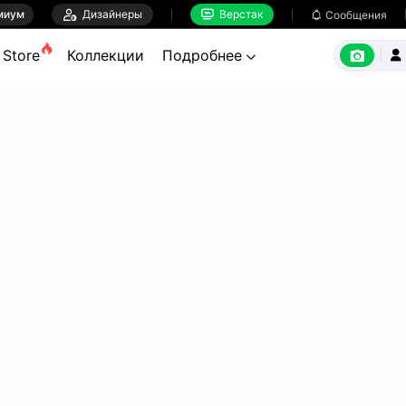
миум

Дизайнеры
Верстак

Сообщения



Store
Коллекции
Подробнее

