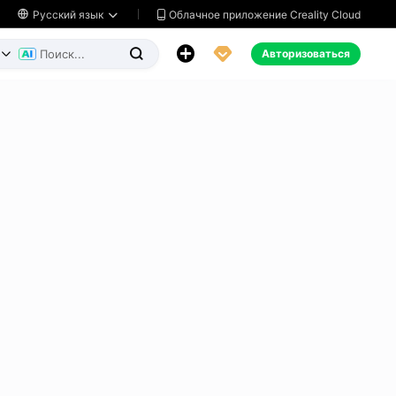
Облачное приложение Creality Cloud

Русский язык




Авторизоваться

