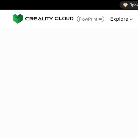

Пре
Explore
FlowPrint

