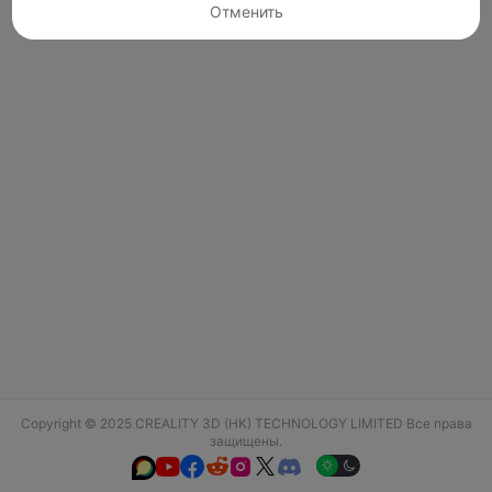
Отменить
Copyright © 2025 CREALITY 3D (HK) TECHNOLOGY LIMITED Все права
защищены.





