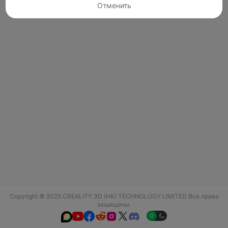
Отменить
Copyright © 2025 CREALITY 3D (HK) TECHNOLOGY LIMITED Все права
защищены.





