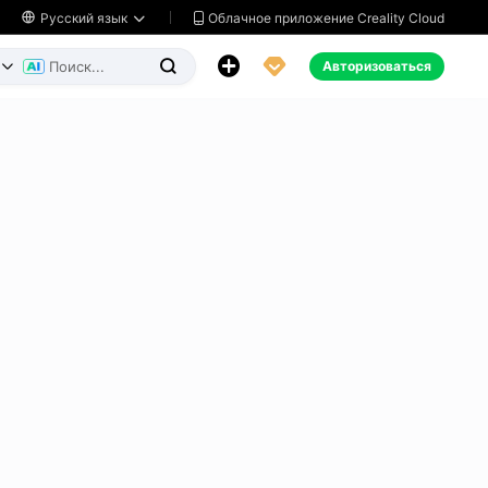
Облачное приложение Creality Cloud

Русский язык




Авторизоваться

