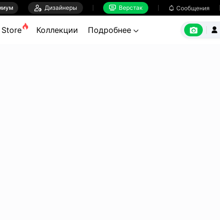
миум

Дизайнеры
Верстак

Сообщения



Store
Коллекции
Подробнее

