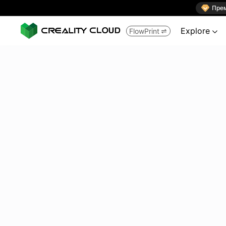

Пре
Explore
FlowPrint

