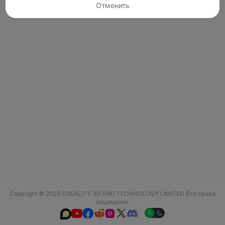
Отменить
Copyright © 2025 CREALITY 3D (HK) TECHNOLOGY LIMITED Все права
защищены.





