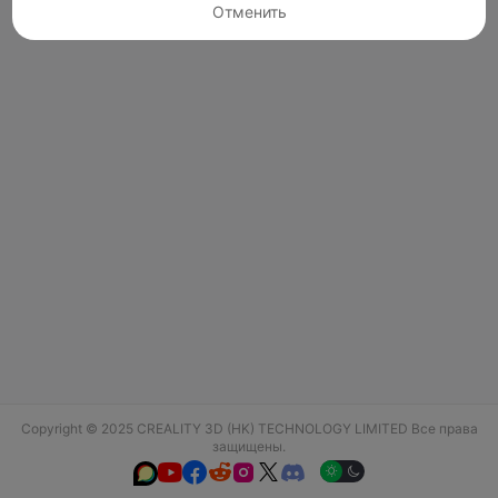
Отменить
Copyright © 2025 CREALITY 3D (HK) TECHNOLOGY LIMITED Все права
защищены.





