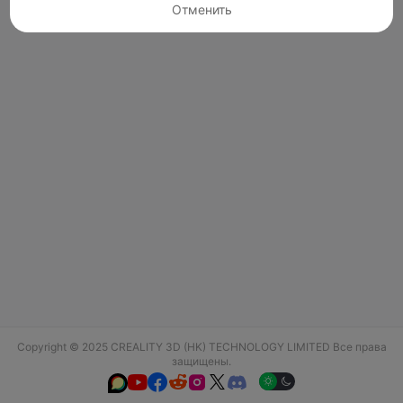
Отменить
Copyright © 2025 CREALITY 3D (HK) TECHNOLOGY LIMITED Все права
защищены.





