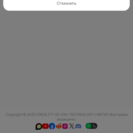
Отменить
Copyright © 2025 CREALITY 3D (HK) TECHNOLOGY LIMITED Все права
защищены.





