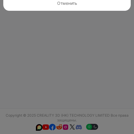
Отменить
Copyright © 2025 CREALITY 3D (HK) TECHNOLOGY LIMITED Все права
защищены.





