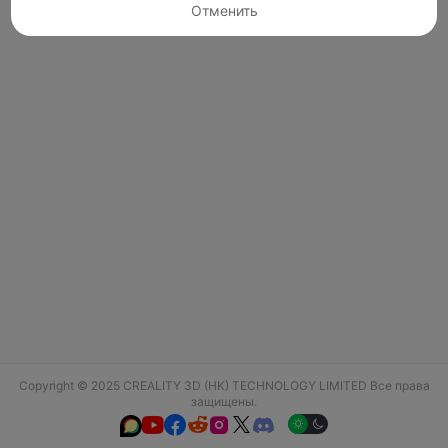
Отменить
Copyright © 2025 CREALITY 3D (HK) TECHNOLOGY LIMITED Все права
защищены.





