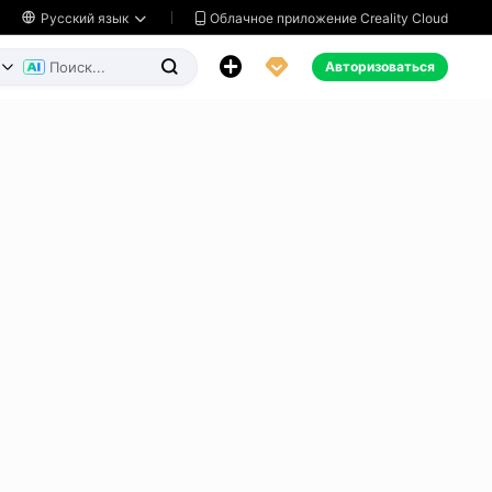
Облачное приложение Creality Cloud

Русский язык




Авторизоваться

