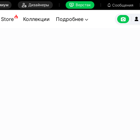
миум

Дизайнеры
Верстак

Сообщения



Store
Коллекции
Подробнее

