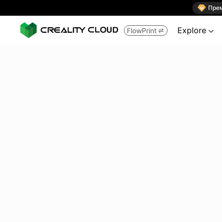

Пре
Explore
FlowPrint

