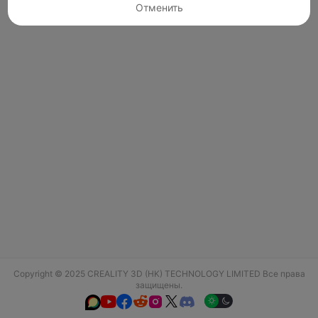
Отменить
Copyright © 2025 CREALITY 3D (HK) TECHNOLOGY LIMITED Все права
защищены.





