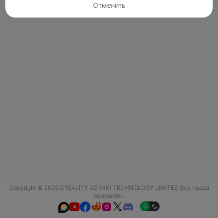
Отменить
Copyright © 2025 CREALITY 3D (HK) TECHNOLOGY LIMITED Все права
защищены.





