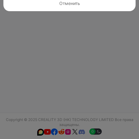
Отменить
Copyright © 2025 CREALITY 3D (HK) TECHNOLOGY LIMITED Все права
защищены.





