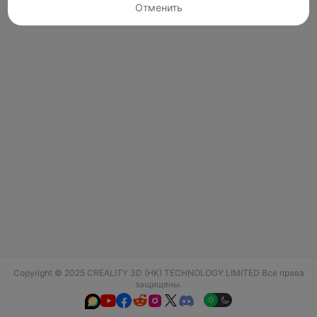
Отменить
Copyright © 2025 CREALITY 3D (HK) TECHNOLOGY LIMITED Все права
защищены.





