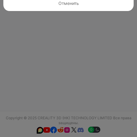
Отменить
Copyright © 2025 CREALITY 3D (HK) TECHNOLOGY LIMITED Все права
защищены.





