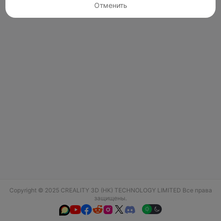
Отменить
Copyright © 2025 CREALITY 3D (HK) TECHNOLOGY LIMITED Все права
защищены.





