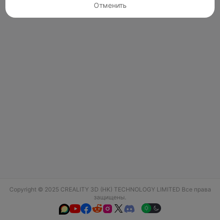
Отменить
Copyright © 2025 CREALITY 3D (HK) TECHNOLOGY LIMITED Все права
защищены.





