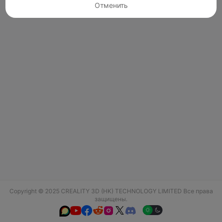
Отменить
Copyright © 2025 CREALITY 3D (HK) TECHNOLOGY LIMITED Все права
защищены.





