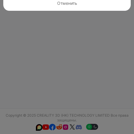
Отменить
Copyright © 2025 CREALITY 3D (HK) TECHNOLOGY LIMITED Все права
защищены.





