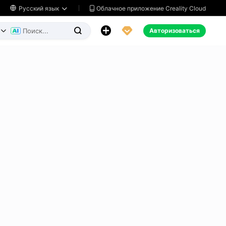
Облачное приложение Creality Cloud

Русский язык




Авторизоваться

