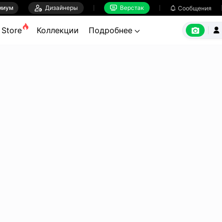
миум

Дизайнеры
Верстак

Сообщения



Store
Коллекции
Подробнее

