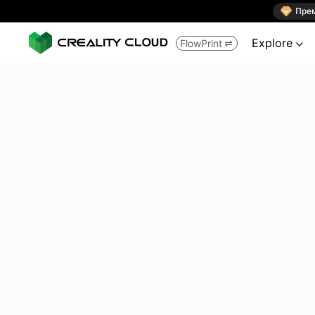

Пре
Explore
FlowPrint

