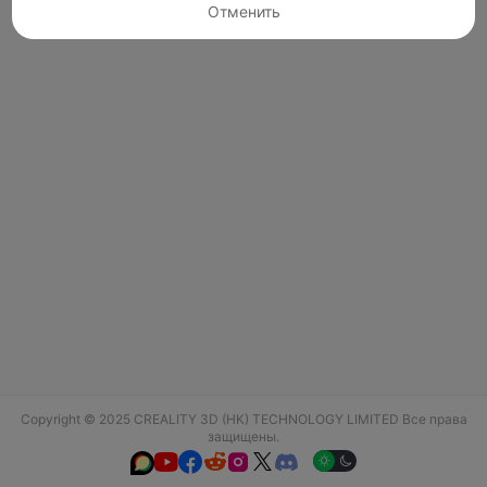
Отменить
Copyright © 2025 CREALITY 3D (HK) TECHNOLOGY LIMITED Все права
защищены.





