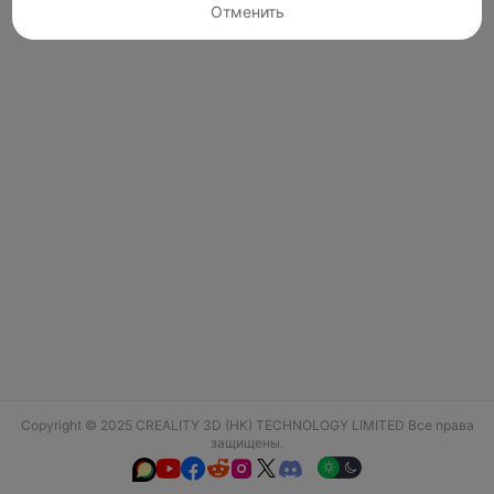
Отменить
Copyright © 2025 CREALITY 3D (HK) TECHNOLOGY LIMITED Все права
защищены.





