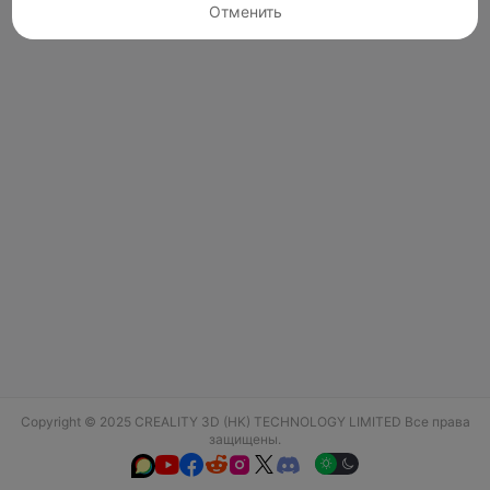
Отменить
Copyright © 2025 CREALITY 3D (HK) TECHNOLOGY LIMITED Все права
защищены.





