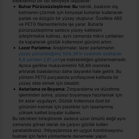
baskılarınızı bir üst seviyeye taşıyabilir:
Buhar Pürüzsüzleştirme: Bu
teknik, baskının dış
katmanını çözmek için kimyasal buharlar kullanarak
parlak ve düzgün bir yüzey oluşturur. Özellikle ABS
ve PETG filamentlerinde işe yarar. Buharla
pürüzsüzleştirme sadece yüzey kalitesini
iyileştirmekle kalmaz, aynı zamanda mikro çatlakları
da kapatarak gözlük kollarınızın gücünü artırır.
Lazer Parlatma:
Araştırmalar, lazer parlatmanın
yüzey pürüzlülüğünü %58,38'in üzerinde azaltarak
6,8 μm'den 2,81 μm
'ye indirebildiğini göstermektedir.
Ayrıca gerilme mukavemetini %8,89 oranında
artırarak baskılarınızı daha dayanıklı hale getirir. Bu
yöntem PETG parçalarda profesyonel kalitede bir
yüzey elde etmek için idealdir.
Astarlama ve Boyama:
Zımparalama ve düzeltme
işleminden sonra, yüzeyi boyamaya hazırlamak için
bir astar uygulayın. Gözlük kollarınıza özel bir
görünüm katmak için plastikler için tasarlanmış
yüksek kaliteli boyalar kullanın.
Bu teknikleri birleştirerek sadece uzun ömürlü değil aynı
zamanda görsel olarak da çarpıcı gözlük kolları
yaratabilirsiniz. İhtiyaçlarınıza en uygun kombinasyonu
bulmak için farklı yöntemlerle denemeler yapın.