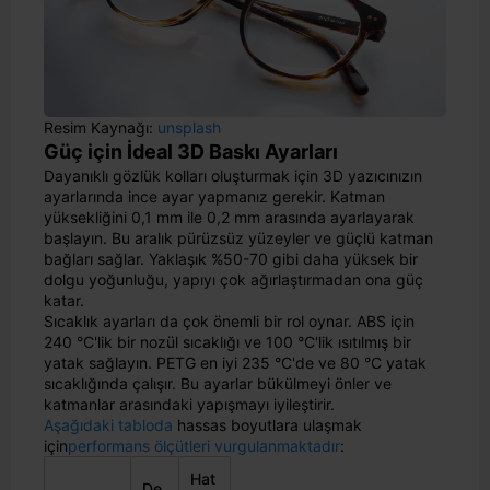
Resim Kaynağı:
unsplash
Güç için İdeal 3D Baskı Ayarları
Dayanıklı gözlük kolları oluşturmak için 3D yazıcınızın
ayarlarında ince ayar yapmanız gerekir. Katman
yüksekliğini 0,1 mm ile 0,2 mm arasında ayarlayarak
başlayın. Bu aralık pürüzsüz yüzeyler ve güçlü katman
bağları sağlar. Yaklaşık %50-70 gibi daha yüksek bir
dolgu yoğunluğu, yapıyı çok ağırlaştırmadan ona güç
katar.
Sıcaklık ayarları da çok önemli bir rol oynar. ABS için
240 °C'lik bir nozül sıcaklığı ve 100 °C'lik ısıtılmış bir
yatak sağlayın. PETG en iyi 235 °C'de ve 80 °C yatak
sıcaklığında çalışır. Bu ayarlar bükülmeyi önler ve
katmanlar arasındaki yapışmayı iyileştirir.
Aşağıdaki tabloda
hassas boyutlara ulaşmak
için
performans ölçütleri vurgulanmaktadır
:
Hat
De