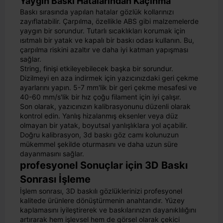
Yaygın Baskı Hatalarından Kaçınma
Baskı sırasında yapılan hatalar gözlük kollarınızı
zayıflatabilir. Çarpılma, özellikle ABS gibi malzemelerde
yaygın bir sorundur. Tutarlı sıcaklıkları korumak için
ısıtmalı bir yatak ve kapalı bir baskı odası kullanın. Bu,
çarpılma riskini azaltır ve daha iyi katman yapışması
sağlar.
String, finişi etkileyebilecek başka bir sorundur.
Dizilmeyi en aza indirmek için yazıcınızdaki geri çekme
ayarlarını yapın. 5-7 mm'lik bir geri çekme mesafesi ve
40-60 mm/s'lik bir hız çoğu filament için iyi çalışır.
Son olarak, yazıcınızın kalibrasyonunu düzenli olarak
kontrol edin. Yanlış hizalanmış eksenler veya düz
olmayan bir yatak, boyutsal yanlışlıklara yol açabilir.
Doğru kalibrasyon, 3d baskı göz camı kolunuzun
mükemmel şekilde oturmasını ve daha uzun süre
dayanmasını sağlar.
profesyonel Sonuçlar için 3D Baskı
Sonrası İşleme
İşlem sonrası, 3D baskılı gözlüklerinizi profesyonel
kalitede ürünlere dönüştürmenin anahtarıdır. Yüzey
kaplamasını iyileştirerek ve baskılarınızın dayanıklılığını
artırarak hem işlevsel hem de görsel olarak çekici