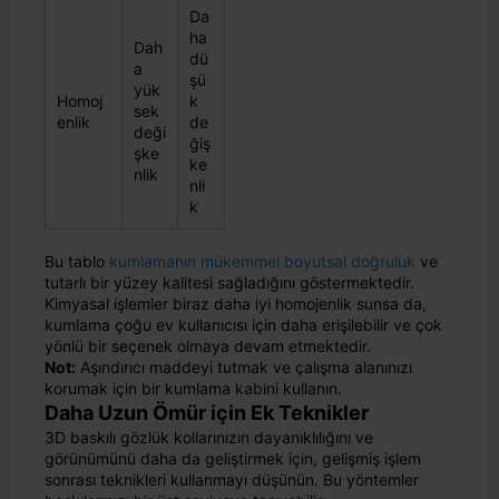
Da
ha
Dah
dü
a
şü
yük
Homoj
k
sek
enlik
de
deği
ğiş
şke
ke
nlik
nli
k
Bu tablo
kumlamanın mükemmel boyutsal doğruluk
ve
tutarlı bir yüzey kalitesi sağladığını göstermektedir.
Kimyasal işlemler biraz daha iyi homojenlik sunsa da,
kumlama çoğu ev kullanıcısı için daha erişilebilir ve çok
yönlü bir seçenek olmaya devam etmektedir.
Not:
Aşındırıcı maddeyi tutmak ve çalışma alanınızı
korumak için bir kumlama kabini kullanın.
Daha Uzun Ömür için Ek Teknikler
3D baskılı gözlük kollarınızın dayanıklılığını ve
görünümünü daha da geliştirmek için, gelişmiş işlem
sonrası teknikleri kullanmayı düşünün. Bu yöntemler