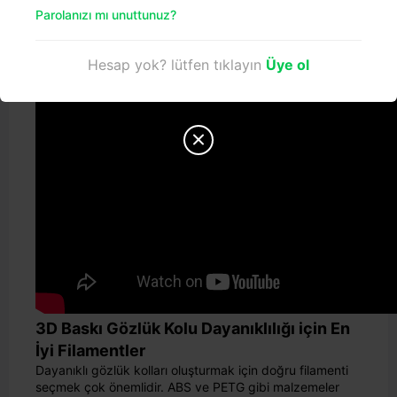
Parolanızı mı unuttunuz?
Hesap yok? lütfen tıklayın
Üye ol

3D Baskı Gözlük Kolu Dayanıklılığı için En
İyi Filamentler
Dayanıklı gözlük kolları oluşturmak için doğru filamenti
seçmek çok önemlidir. ABS ve PETG gibi malzemeler