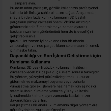
zımparalayın.
Bu adım adım yaklaşım, gözlük kollarınızın profesyonel
kalitede bir finisaja sahip olmasını sağlar. Araştırmalar,
sırayla birden fazla kum kullanmanın 3D baskılı
parçaların yüzey kalitesini önemli ölçüde artırdığını
göstermektedir. Zımparalamaya zaman ayırarak
baskılarınızın hem görünümünü hem de işlevselliğini
geliştirebilirsiniz.
İpucu:
Her zaman iyi havalandırılan bir alanda
zımparalayın ve ince parçacıkların solunmasını önlemek
için maske takın.
Dayanıklılığı ve Son İşlemi Geliştirmek için
Kumlama Kullanımı
Kumlama, 3D baskılı gözlük kollarınızın kalitesini
yükseltebilecek bir başka güçlü işlem sonrası tekniğidir.
Bu yöntem, yüzeyleri pürüzsüzleştirmek, kusurları
gidermek ve malzemeyi boyama veya buharla
yumuşatma gibi ek işlemlere hazırlamak için aşındırıcı
ortam kullanır. Kumlama yalnızca yüzey kalitesini
iyileştirmekle kalmaz, aynı zamanda baskılarınızın
dayanıklılığını da artırır.
Karşılaştırmalı bir analiz, kumlamanın diğer yöntemlere
göre faydalarını vurgular. Örneğin: