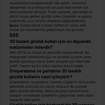
seçeneklerle karşılaştırılabilir hale getirir. Sürecinizi
iyileştirmek ve profesyonel sonuçlar elde etmek için
farklı yöntemler deneyin. Pratik yaparak, işlevselliği ve
stili bir araya getiren gözlük kolları üretebilir ve günlük
kullanımda uzun ömürlü olmalarını sağlayabilirsiniz.
İpucu:
Sürekli olarak yüksek kaliteli bir yüzey elde
etmek için becerilerinizi geliştirmeye devam edin.
SSS
3D baskılı gözlük kolları için en dayanıklı
malzemeler nelerdir?
ABS, PETG ve naylon en dayanıklı malzemelerdir. Bu
malzemeler mükemmel güç ve esneklik sunarak onları
günlük aşınmaya maruz kalan parçalar için ideal hale
getirir. Naylon ayrıca üstün aşınma direnci sağlar.
Zımparalama ve parlatma 3D baskılı
gözlük kollarını nasıl iyileştirir?
Zımparalama ve parlatma, katman çizgilerini ve kusurları
gidererek pürüzsüz bir yüzey oluşturur. Bu popüler
işlem sonrası teknikler, basılı parçaların görünümünü
iyileştirir ve mekanik özelliklerini geliştirerek onları daha
dayanıklı hale getirir.
Gözlük kolları için herhangi bir 3D yazıcıyı