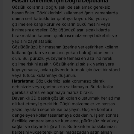
Hasarı Önlemek için Doğru Depolama
Gözlük kollarınızı doğru şekilde saklamak gereksiz
hasarı önler. Gözlüklerinizi kullanmadığınız zamanlarda
daima sert kabuklu bir çantaya koyun. Bu, yüzeyi
çizilmelere karşı korur ve kolların bükülmesini veya
kırılmasını engeller. Gözlüğünüzü aşırı sıcaklıklarda
bırakmaktan kaçının, çünkü ısı malzemeyi bükebilir ve
yapısını zayıflatabilir.
Gözlüğünüzü bir masanın üzerine yerleştirirken kolların
katlandığından ve camların yukarı baktığından emin
olun. Bu, pürüzlü yüzeylerle teması en aza indirerek
çizilme riskini azaltır. Gözlüklerinizi sık sık yanlış yere
koyuyorsanız, onları güvende tutmak için özel bir stand
veya tutucu kullanmayı düşünün.
Hatırlatma:
Gözlüklerinizi asla korumasız olarak
cebinizde veya çantanızda saklamayın. Bu da kolları
gereksiz stres ve aşınmaya maruz bırakır.
Dayanıklı 3D baskılı gözlük kolları oluşturmak her adıma
dikkat etmeyi gerektirir. Güçlü malzemeler ve hassas
yazıcı ayarları seçerek işe başlayın. Güç ve konforu
dengeleyen kollar tasarlamaya odaklanın. İşlem sonrası,
özellikle zımparalama ve kumlama, pürüzsüz bir yüzey
sağlar ve dayanıklılığı artırır. Bu teknikler baskılarınızın
kalitesini yükselterek onları mağazadan satın alınan