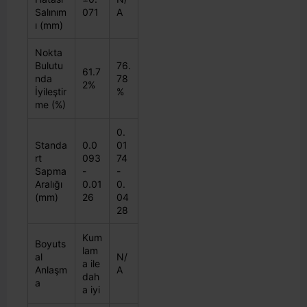
Salınım
071
A
ı (mm)
Nokta
Bulutu
76.
61.7
nda
78
2%
İyileştir
%
me (%)
0.
Standa
0.0
01
rt
093
74
Sapma
-
-
Aralığı
0.01
0.
(mm)
26
04
28
Kum
Boyuts
lam
al
N/
a ile
Anlaşm
A
dah
a
a iyi