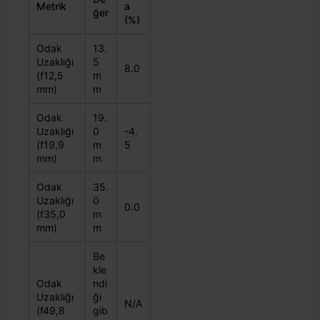
Metrik
a
ğer
(%)
Odak
13.
Uzaklığı
5
8.0
(f12,5
m
mm)
m
Odak
19.
Uzaklığı
0
-4.
(f19,9
m
5
mm)
m
Odak
35.
Uzaklığı
0
0.0
(f35,0
m
mm)
m
Be
kle
Odak
ndi
Uzaklığı
ği
N/A
(f49,8
gib