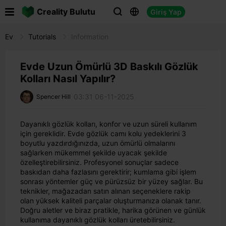

Creality Bulutu
Giriş Yap



Ev
Tutorials
Information
Evde Uzun Ömürlü 3D Baskılı Gözlük
Kolları Nasıl Yapılır?
03:31 06-11-2025
Spencer Hill
Dayanıklı gözlük kolları, konfor ve uzun süreli kullanım
için gereklidir. Evde gözlük camı kolu yedeklerini 3
boyutlu yazdırdığınızda, uzun ömürlü olmalarını
sağlarken mükemmel şekilde uyacak şekilde
özelleştirebilirsiniz. Profesyonel sonuçlar sadece
baskıdan daha fazlasını gerektirir; kumlama gibi işlem
sonrası yöntemler güç ve pürüzsüz bir yüzey sağlar. Bu
teknikler, mağazadan satın alınan seçeneklere rakip
olan yüksek kaliteli parçalar oluşturmanıza olanak tanır.
Doğru aletler ve biraz pratikle, harika görünen ve günlük
kullanıma dayanıklı gözlük kolları üretebilirsiniz.