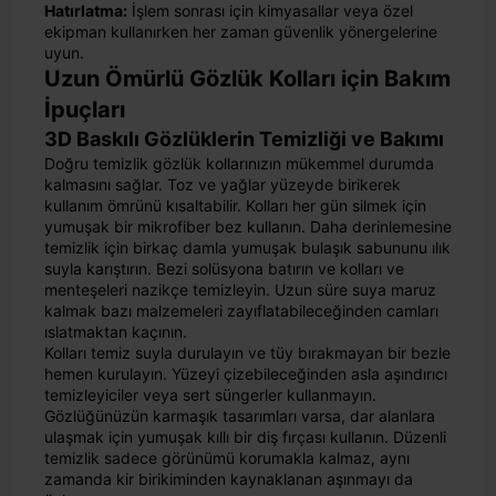
Hatırlatma:
İşlem sonrası için kimyasallar veya özel
ekipman kullanırken her zaman güvenlik yönergelerine
uyun.
Uzun Ömürlü Gözlük Kolları için Bakım
İpuçları
3D Baskılı Gözlüklerin Temizliği ve Bakımı
Doğru temizlik gözlük kollarınızın mükemmel durumda
kalmasını sağlar. Toz ve yağlar yüzeyde birikerek
kullanım ömrünü kısaltabilir. Kolları her gün silmek için
yumuşak bir mikrofiber bez kullanın. Daha derinlemesine
temizlik için birkaç damla yumuşak bulaşık sabununu ılık
suyla karıştırın. Bezi solüsyona batırın ve kolları ve
menteşeleri nazikçe temizleyin. Uzun süre suya maruz
kalmak bazı malzemeleri zayıflatabileceğinden camları
ıslatmaktan kaçının.
Kolları temiz suyla durulayın ve tüy bırakmayan bir bezle
hemen kurulayın. Yüzeyi çizebileceğinden asla aşındırıcı
temizleyiciler veya sert süngerler kullanmayın.
Gözlüğünüzün karmaşık tasarımları varsa, dar alanlara
ulaşmak için yumuşak kıllı bir diş fırçası kullanın. Düzenli
temizlik sadece görünümü korumakla kalmaz, aynı
zamanda kir birikiminden kaynaklanan aşınmayı da