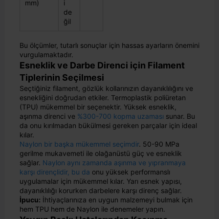
mm)
i
de
ğil
Bu ölçümler, tutarlı sonuçlar için hassas ayarların önemini
vurgulamaktadır.
Esneklik ve Darbe Direnci için Filament
Tiplerinin Seçilmesi
Seçtiğiniz filament, gözlük kollarınızın dayanıklılığını ve
esnekliğini doğrudan etkiler. Termoplastik poliüretan
(TPU) mükemmel bir seçenektir. Yüksek esneklik,
aşınma direnci ve
%300-700 kopma uzaması
sunar. Bu
da onu kırılmadan bükülmesi gereken parçalar için ideal
kılar.
Naylon bir başka mükemmel seçimdir
. 50-90 MPa
gerilme mukavemeti ile olağanüstü güç ve esneklik
sağlar.
Naylon aynı zamanda aşınma ve yıpranmaya
karşı dirençlidir, bu da
onu yüksek performanslı
uygulamalar için mükemmel kılar. Yarı esnek yapısı,
dayanıklılığı korurken darbelere karşı direnç sağlar.
İpucu:
İhtiyaçlarınıza en uygun malzemeyi bulmak için
hem TPU hem de Naylon ile denemeler yapın.