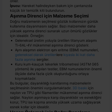
önler.
İpucu:
Hareket halindeyken bakım için çantanızda
küçük bir temizlik kiti bulundurun.
Aşınma Direnci için Malzeme Seçimi
Doğru malzemenin seçilmesi gözlük kollarınızın günlük
kullanıma dayanmasını sağlar. Bazı malzemeler daha
yüksek aşınma direnci sunarak uzun ömürlü gözlükler
için idealdir. Örneğin:
Geleneksel üretim yoluyla üretilen titanyum alaşımı
Ti-6AL-4V mükemmel aşınma direnci gösterir.
Aynı alaşımın elektron ışını eritme (EBM) numuneleri,
geleneksel olarak üretilen
lere
kıyasla iki kat daha
fazla aşınma
sergiler.
Kuru kum-kauçuk tekerlek tribometresi (ASTM G65
yöntemi) ile yapılan testler, EBM numunelerinin önemli
ölçüde daha fazla çizik oluşturduğunu ortaya
koymaktadır.
Bu bulgular, dayanıklılığı kanıtlanmış malzemelerin
seçilmesinin önemini vurgulamaktadır.
3D baskı
için
naylon ve TPU gibi filamentler mükemmel aşınma direnci
sağlar. Naylon aşınmaya karşı dayanıklıdır ve esnekliğini
korur, TPU ise kopma anında yüksek uzama sağlayarak
esnek kollar için idealdir.