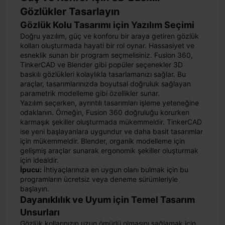
Gözlükler Tasarlayın
Gözlük Kolu Tasarımı için Yazılım Seçimi
Doğru yazılım, güç ve konforu bir araya getiren gözlük
kolları oluşturmada hayati bir rol oynar. Hassasiyet ve
esneklik sunan bir program seçmelisiniz. Fusion 360,
TinkerCAD ve Blender gibi popüler seçenekler 3D
baskılı gözlükleri kolaylıkla tasarlamanızı sağlar. Bu
araçlar, tasarımlarınızda boyutsal doğruluk sağlayan
parametrik modelleme gibi özellikler sunar.
Yazılım seçerken, ayrıntılı tasarımları işleme yeteneğine
odaklanın. Örneğin, Fusion 360 doğruluğu korurken
karmaşık şekiller oluşturmada mükemmeldir. TinkerCAD
ise yeni başlayanlara uygundur ve daha basit tasarımlar
için mükemmeldir. Blender, organik modelleme için
gelişmiş araçlar sunarak ergonomik şekiller oluşturmak
için idealdir.
İpucu:
İhtiyaçlarınıza en uygun olanı bulmak için bu
programların ücretsiz veya deneme sürümleriyle
başlayın.
Dayanıklılık ve Uyum için Temel Tasarım
Unsurları
Gözlük kollarınızın uzun ömürlü olmasını sağlamak için