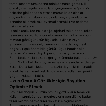
temel tasarım unsurlarına odaklanmanız gerekir. İlk
olarak, menteşeler ve kolların çerçeveye bağlandığı
noktalar gibi en fazla strese maruz kalan alanları
güçlendirin. Bu alanlara dolgular veya yuvarlatılmış
kenarlar eklemek mukavemeti artırabilir ve çatlama
riskini azaltabilir.
İkinci olarak, başınızın doğal eğrisini takip eden kollar
tasarlayarak konfora öncelik verin. Tam oturması için
mevcut gözlüğünüzün ölçülerini kullanın veya
yüzünüzün hassas ölçülerini alın. Burada boyutsal
doğruluk çok önemlidir, çünkü küçük hatalar bile
rahatsızlığa veya düşük performansa yol açabilir.
Son olarak, kolların kalınlığını göz önünde bulundurun. 2-
3 mm'lik bir kalınlık, güç ve esneklik arasında bir denge
kurar. Daha kalın kollar daha fazla dayanıklılık sunabilir
ancak hantal hissettirebilir, daha ince kollar ise gerekli
güçten yoksun olabilir.
Uzun Ömürlü Gözlükler için Boyutları
Optimize Etmek
Boyutsal doğruluk, uzun ömürlü gözlüklerin temelidir.
Kolların uzunluğundan menteşelerin genişliğine kadar
tasarımınızın her yönünü dikkatlice ölçmelisiniz.
Boyutlarınızın gereksinimlerinize uygun olduğundan