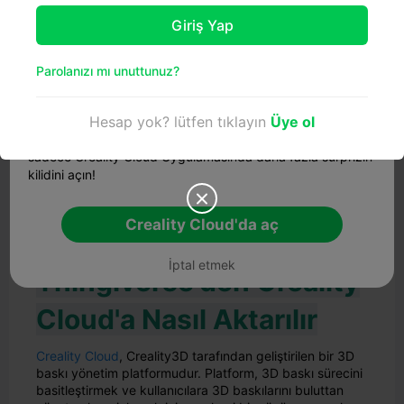
Hadi başlayalım!

Giriş Yap
Tam deneyimi yaşayın
Parolanızı mı unuttunuz?
Modellerin tüm ayrıntılarına erişin, kesintisiz bulut dilimleme
Hesap yok? lütfen tıklayın
Üye ol
ve tek tıklamayla yazdırma özelliklerinin keyfini çıkarın.
Modellerle etkileşime geçerek özel puanlar kazanın ve
sadece Creality Cloud Uygulamasında daha fazla sürprizin
kilidini açın!

Creality Cloud'da aç
3D Modeller
İptal etmek
Thingiverse'den Creality
Cloud'a Nasıl Aktarılır
Creality Cloud
, Creality3D tarafından geliştirilen bir 3D
baskı yönetim platformudur. Platform, 3D baskı sürecini
basitleştirmek ve kullanıcılara 3D baskılarını buluttan