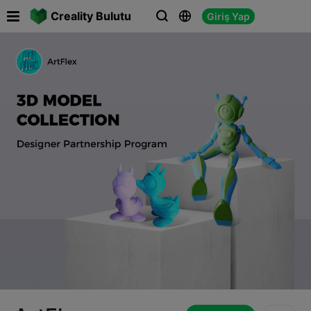

Creality Bulutu
Giriş Yap


