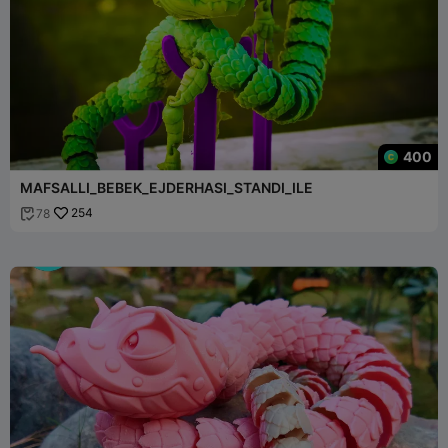
400
MAFSALLI_BEBEK_EJDERHASI_STANDI_ILE
254
78
