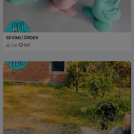
SEVİMLİ ÖRDEK
537
1.5K
