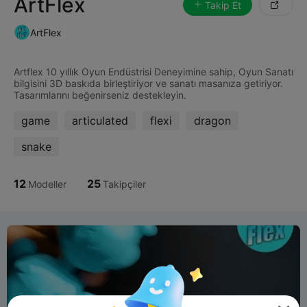
ArtFlex
Takip Et

ArtFlex
Artflex 10 yıllık Oyun Endüstrisi Deneyimine sahip, Oyun Sanatı
bilgisini 3D baskıda birleştiriyor ve sanatı masanıza getiriyor.
game
articulated
flexi
dragon
snake
12
25
Modeller
Takipçiler