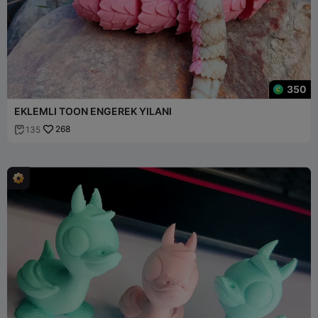
350
EKLEMLI TOON ENGEREK YILANI
268
135
