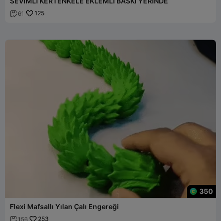
SEVIMLI KERTENKELE EKLEMLI BASKI YERINDE
125
61

350
Flexi Mafsallı Yılan Çalı Engereği
253
156
