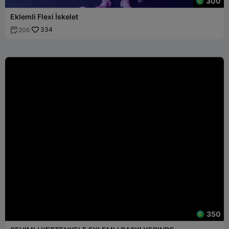
300
Eklemli Flexi İskelet
334
206

350