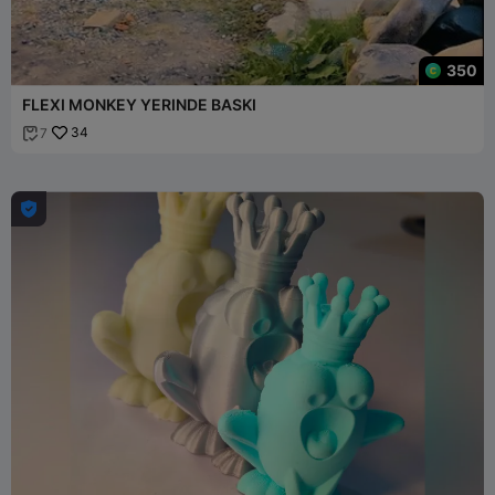
350
FLEXI MONKEY YERINDE BASKI
34
7

