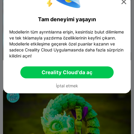

Tam deneyimi yaşayın
Modellerin tüm ayrıntılarına erişin, kesintisiz bulut dilimleme
ve tek tıklamayla yazdırma özelliklerinin keyfini çıkarın.
Modellerle etkileşime geçerek özel puanlar kazanın ve
sadece Creality Cloud Uygulamasında daha fazla sürprizin
kilidini açın!
350
FLEXI ROBOT OYUNCAK YERINDE BASKI
Creality Cloud'da aç
103
58

İptal etmek