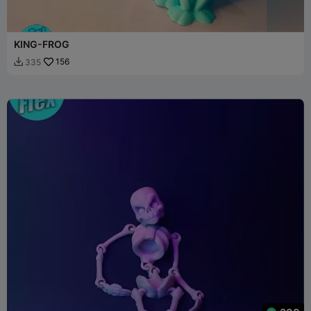
KING-FROG
156
335
