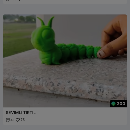
200
SEVIMLI TIRTIL
75
41
