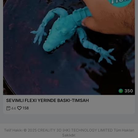
350
SEVIMLI FLEXI YERINDE BASKI-TIMSAH
158
44

Telif Hakkı © 2025 CREALITY 3D (HK) TECHNOLOGY LIMITED Tüm Hakları
Saklıdır.