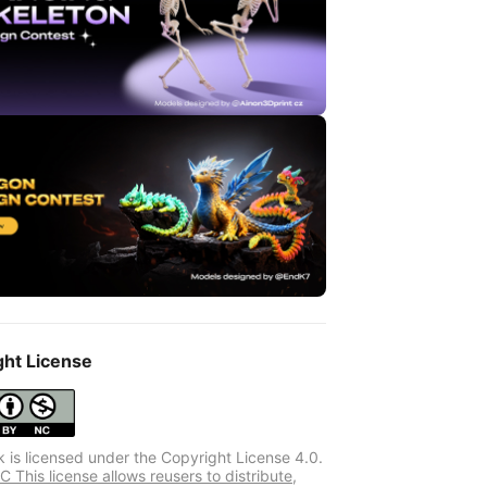
ght License
k is licensed under the Copyright License 4.0.
 This license allows reusers to distribute,