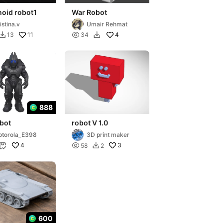
oid robot1
War Robot
istina.v
Umair Rehmat
11

4
13
34


888
bot
robot V 1.0
torola_E398
3D print maker
4

3
58
2


600