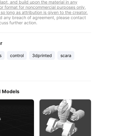
dapt, and build upon the material in any
r format for noncommercial purposes only,
so long as attribution is given to the creator.
ind any breach of agreement, please contact
cuss further action.
er
s
control
3dprinted
scara
d Models