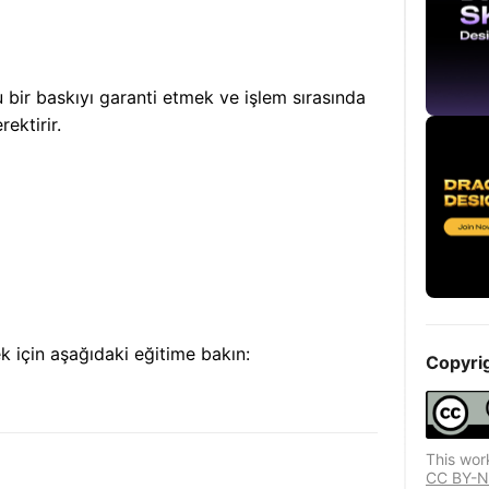
 bir baskıyı garanti etmek ve işlem sırasında
ektirir.
ek için aşağıdaki eğitime bakın:
Copyri
This wor
CC BY-NC