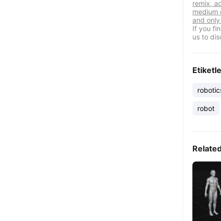
remix, a
medium o
and only 
If you f
us to dis
Etiketl
robotic
robot
Relate