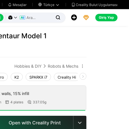
Creality Bulut Uygulaması
Mesajlar

Türkçe






Giriş Yap



entaur Model 1
Hobbies & DIY
Robots & Mechs


Pro
K2
SPARKX i7
Creality Hi
K1 Max 2025_CFS-C
walls, 15% infill
m
4 plates
337.05g


Open with Creality Print
