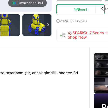
Benzerlerini bul
Boost

2024-05-28
23



🚀 SPARKX i7 Series
Shop Now
re tasarlanmıştır, ancak şimdilik sadece 3d