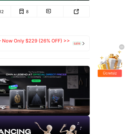
12
8


 — Now Only $229 (26% OFF) >>
sale

Ücretsiz
hediyeler