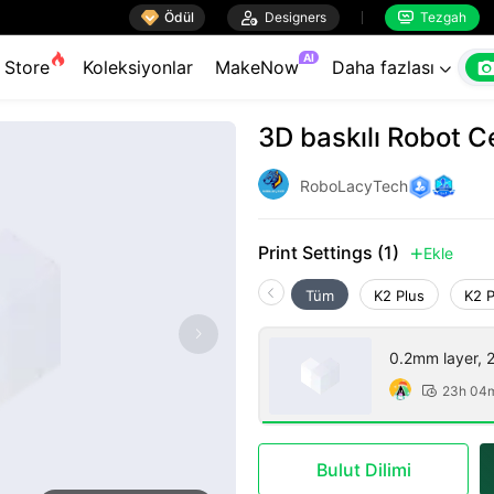

Ödül

Designers
Tezgah


AI
Store
Koleksiyonlar
MakeNow
Daha fazlası

3D baskılı Robot C
RoboLacyTech
Print Settings (1)
Ekle

Tüm
K2 Plus
K2 
0.2mm layer, 2 
23h 04

Bulut Dilimi