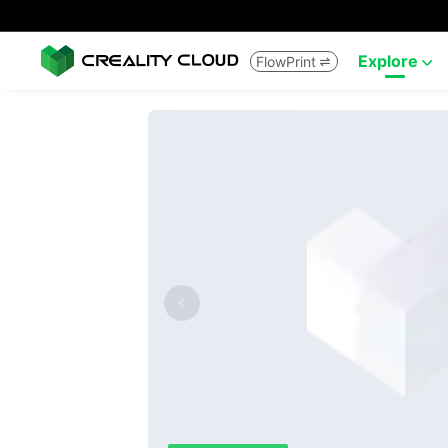
Explore
FlowPrint

