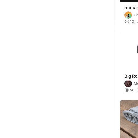
human
Cr

10
Big Ro
Mo

96