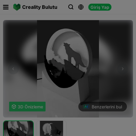

Creality Bulutu
Giriş Yap



Benzerlerini bul

3D Önizleme