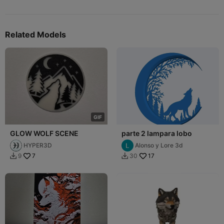
Related Models
G
I
F
GLOW WOLF SCENE
parte 2 lampara lobo
HYPER3D
Alonso y Lore 3d
7
17
9
30

