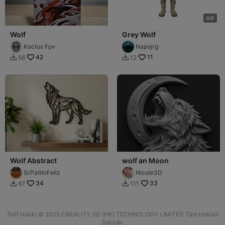
G
I
F
Wolf
Grey Wolf
Kactus Fpv
Napojrg
42
11
56
12


Wolf Abstract
wolf an Moon
SrPatitoFeliz
Nicole3D
34
33
97
111


Telif Hakkı © 2025 CREALITY 3D (HK) TECHNOLOGY LIMITED Tüm Hakları
Saklıdır.