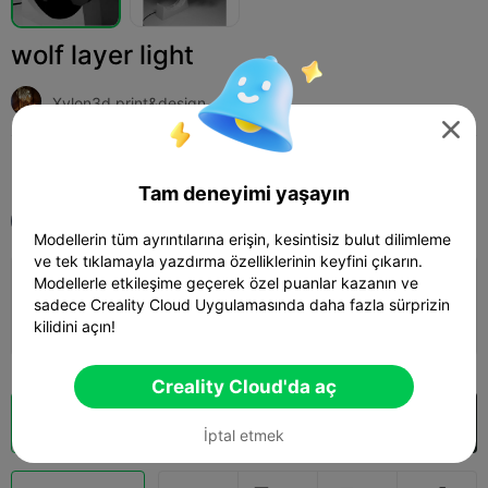
wolf layer light
Xylon3d print&design

Print Settings (1)
Ekle
Household
Lighting & Lamps



Tam deneyimi yaşayın
Tüm
K1 Max
Modellerin tüm ayrıntılarına erişin, kesintisiz bulut dilimleme
ve tek tıklamayla yazdırma özelliklerinin keyfini çıkarın.
Modellerle etkileşime geçerek özel puanlar kazanın ve
0.16mm layer, 3 walls, 20 infill
sadece Creality Cloud Uygulamasında daha fazla sürprizin
09h 51m
6 plates
397.04g



kilidini açın!
Creality Cloud'da aç
Bulut Dilimi
Creality Cloud'da aç

İptal etmek