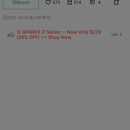
Boost
573
514
4



2021-02-01
1.6K
15



🚀 SPARKX i7 Series — Now Only $229
sale

(26% OFF) >> Shop Now