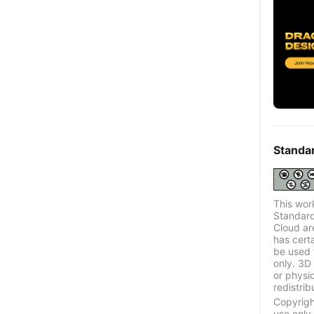
Standa
This wor
Standard
Cloud ar
has certa
be used 
only. 3D 
or physi
redistrib
Copyrigh
use only.