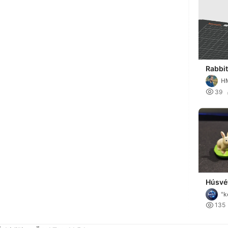
Rabbit
H

39
Húsvét
testvé
"k

135