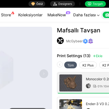

Ödül

Designers
Tezgah


AI
Store
Koleksiyonlar
MakeNow
Daha fazlası

Mafsallı Tavşan
McGybeer
Print Settings (13)
Ekle

Tüm
K2 Plus
K2 
Monocolor 0.2m
01h 10

Ender-3 V3 0.2