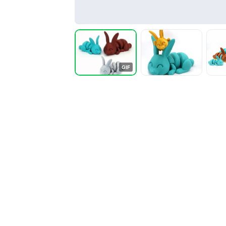
G
I
F