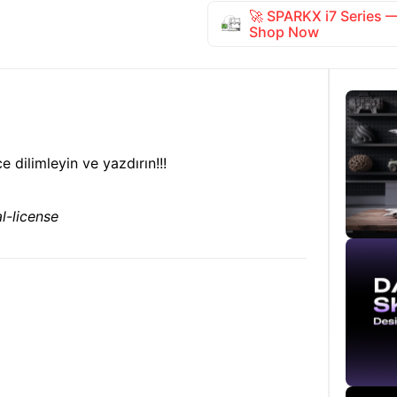
🚀 SPARKX i7 Series
Shop Now
dilimleyin ve yazdırın!!!
-license