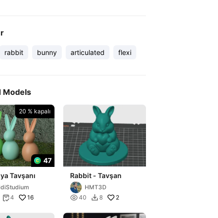
er
rabbit
bunny
articulated
flexi
d Models
20 % kapalı
47
ya Tavşanı
Rabbit - Tavşan
idiStudium
HMT3D
16

2
4
40
8

