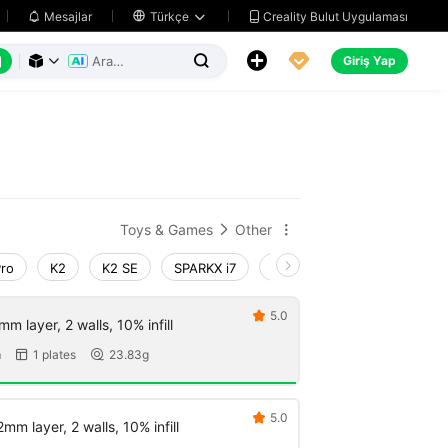
Creality Bulut Uygulaması
Mesajlar

Türkçe






Giriş Yap



Toys & Games
Other


Pro
K2
K2 SE
SPARKX i7
Creality Hi
Ender-3 V4
5.0

m layer, 2 walls, 10% infill
m
1 plates
23.83g


5.0

mm layer, 2 walls, 10% infill