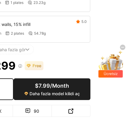
m
1 plates
23.23g


5.0

walls, 15% infill
m
2 plates
54.78g


aha fazla gör

299

Ücretsiz
hediyeler
$7.99/Month
Daha fazla model kilidi aç

K
90

