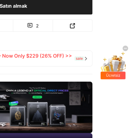
Satın almak
2


 — Now Only $229 (26% OFF) >>
sale

Ücretsiz
hediyeler