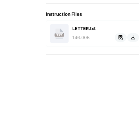
Instruction Files
LETTER.txt
146.00B

