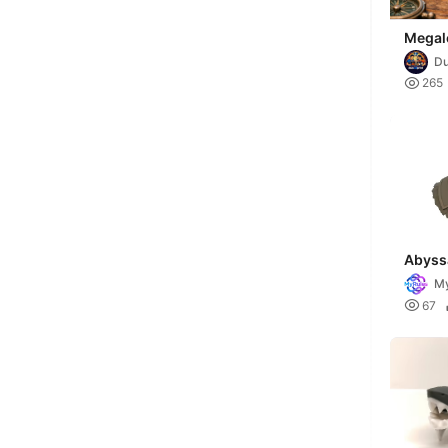
Megal
– Deta
Du
Prehis

265
Abyss
My

67