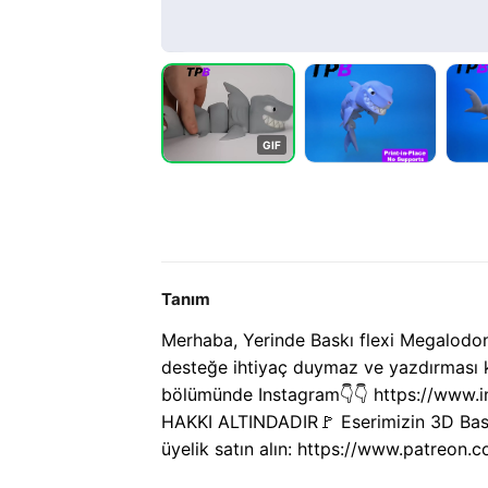
G
I
F
Tanım
Merhaba, Yerinde Baskı flexi Megalodo
desteğe ihtiyaç duymaz ve yazdırması k
bölümünde Instagram👇👇 https://www
HAKKI ALTINDADIR🚩 Eserimizin 3D Baskı
üyelik satın alın: https://www.patreon.