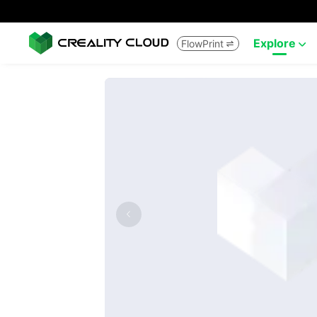
Explore
FlowPrint

