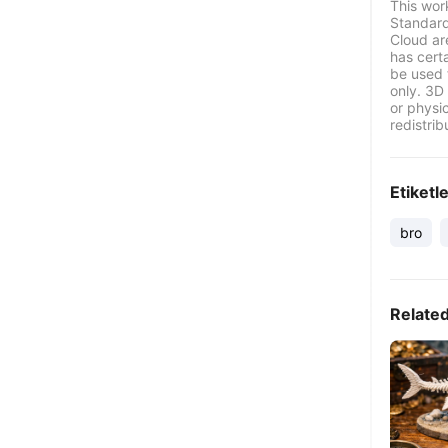
This wor
Standard
Cloud ar
has certa
be used 
only. 3D 
or physi
redistrib
Etiketl
bro
Relate