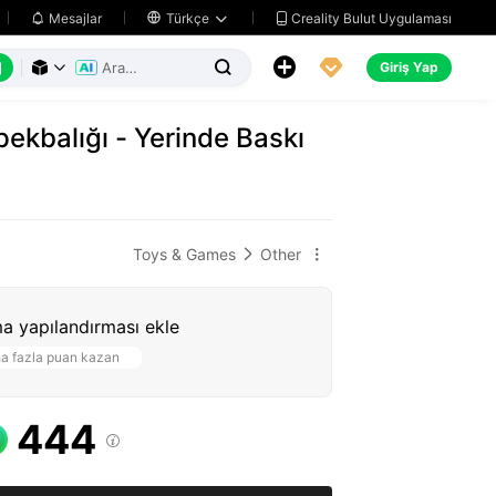
Creality Bulut Uygulaması
Mesajlar

Türkçe






Giriş Yap



ekbalığı - Yerinde Baskı
Toys & Games
Other


a yapılandırması ekle
a fazla puan kazan
444
