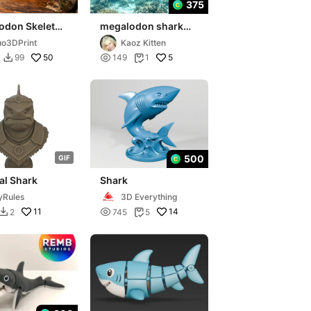
375
odon Skeleton
megalodon shark
iled
prehistoric dinosaur
o3DPrint
Kaoz Kitten
toric Shark
flexi print in place
50

5
99
149
1


500
G
I
F
al Shark
Shark
Rules
3D Everything
11

14
2
745
5

