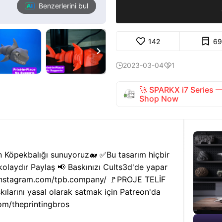
Benzerlerini bul
142
69

2023-03-04
1


🚀 SPARKX i7 Series
Shop Now
n Köpekbalığı sunuyoruz🐋 ✅Bu tasarım hiçbir
olaydır Paylaş 📢 Baskınızı Cults3d'de yapar
.instagram.com/tpb.company/ 🚩PROJE TELİF
larını yasal olarak satmak için Patreon'da
com/theprintingbros