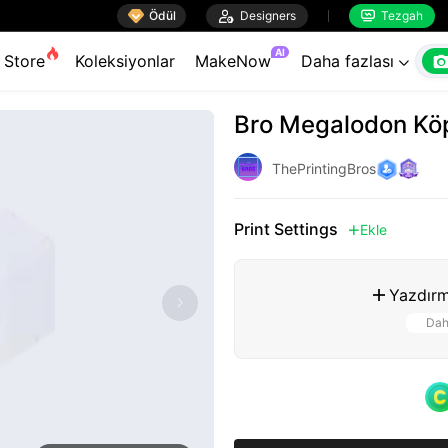

Ödül

Designers
Tezgah


AI
Store
Koleksiyonlar
MakeNow
Daha fazlası

Bro Megalodon Köp
ThePrintingBros
Print Settings
Ekle

Yazdırm

Dah