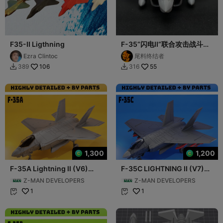
F35-II Ligthning
F-35“闪电II”联合攻击战斗
机，单发、隐身外形、外倾双
Ezra Clintoc
尾料终结者
垂尾、机翼前缘后掠角等设计
106
55
389
316


1,300
1,200
F-35A Lightning II (V6)
F-35C LIGHTNING II (V7)
ADVANCED FHD
ADVANCED FHD
Z-MAN DEVELOPERS
Z-MAN DEVELOPERS
1
1

