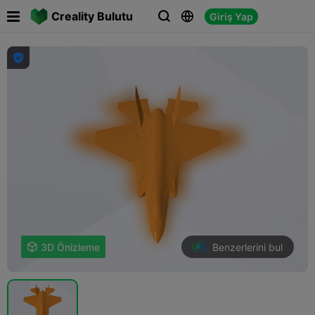

Creality Bulutu
Giriş Yap




Benzerlerini bul

3D Önizleme