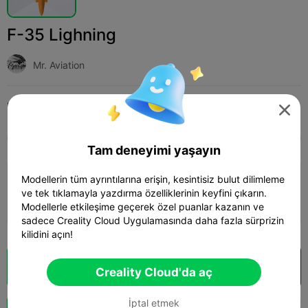
F-35 Lighning
Mr. Aviation
Print Settings (1)
Ekle
Hobbies & DIY
Drones & Aircraft




Tüm
K2 Plus
K2 Pro
K2
K2 SE
SPARKX 
Tam deneyimi yaşayın
3.5

Modellerin tüm ayrıntılarına erişin, kesintisiz bulut dilimleme
0.2mm layer, 3 walls, 15% infill
ve tek tıklamayla yazdırma özelliklerinin keyfini çıkarın.
54m 56s
1 plates
9.31g



Modellerle etkileşime geçerek özel puanlar kazanın ve
sadece Creality Cloud Uygulamasında daha fazla sürprizin
kilidini açın!
Bulut Dilimi
Creality Cloud'da aç

Creality Cloud'da aç
İptal etmek