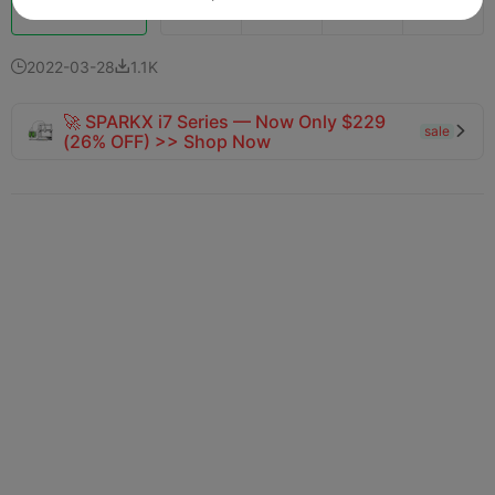
Boost
138
88
7



2022-03-28
1.1K


🚀 SPARKX i7 Series — Now Only $229
sale

(26% OFF) >> Shop Now