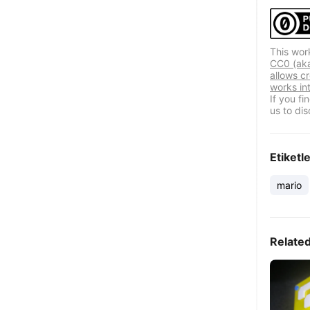
This wor
CC0 (aka
allows cr
works in
If you f
us to dis
Etiketl
mario
Relate