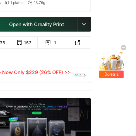
s
1 plates
23.76g


Open with Creality Print

136
153
1


 — Now Only $229 (26% OFF) >>
Ücretsiz
sale

hediyeler