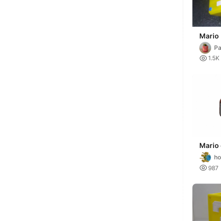
Mario
Pa

1.5K
Mari
ho

987