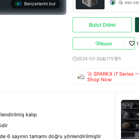
49m 09

Benzerlerini bul
Bulut Dilimi
Boost

2024-02-20
175
5



🚀 SPARKX i7 Series
Shop Now
lendirilmiş kalıp
idir
ilde 6 sayının tamamı doğru yönlendirilmiştir