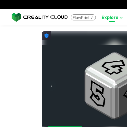
Explore
FlowPrint


