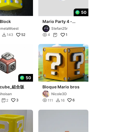
50
 Block
Mario Party 4 -
Dolphin
melaWoest
Stefan25r
52

1
143
4


50
o cube_組合版
Bloque Mario bros
ihoisan
Nicole3D
3

6
2
111
16

