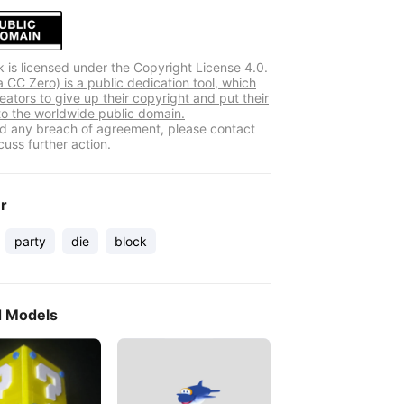
k is licensed under the Copyright License 4.0.
 CC Zero) is a public dedication tool, which
eators to give up their copyright and put their
to the worldwide public domain.
ind any breach of agreement, please contact
cuss further action.
er
party
die
block
d Models