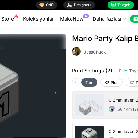

Ödül

Designers
Tezgah


AI
Store
Koleksiyonlar
MakeNow
Daha fazlası

Mario Party Kalıp 
JussChuck
Print Settings (2)
Ekle
Toy

Tüm
K2 Plus
K2 
0.2mm layer, 2 
44m 12

0.2mm layer, 2 