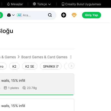
Creality Bulut Uygulaması
Mesajlar

Türkçe






Giriş Yap



Bloğu
s & Games
Board Games & Card Games


Pro
K2
K2 SE
SPARKX i7
Creality Hi
Ender-3 V4
walls, 15% infill
s
1 plates
23.78g


walls, 15% infill