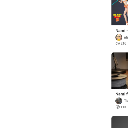
Nami -
Fanart
nl

216
Nami 
One P
T

1.1K