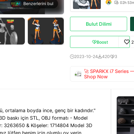
02h 53

Benzerlerini bul
Bulut Dilimi

Boost
2

2023-10-24
420
3



🚀 SPARKX i7 Series
Shop Now
ü, ortalama boyda ince, genç bir kadındır."
 3D baskı için STL, OBJ formatı - Model
er: 3263650 & Köşeler: 1714804 Model 3D
nız lütfen benim için olumlu oy verin.