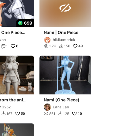

699
 One Piece
Nami | One Piece
sinh
hikikomorick
6

49
1
1.2K
156


from the anime
Nami (One Piece)
iece
MG252
Edna Lab
65

45
167
851
125

