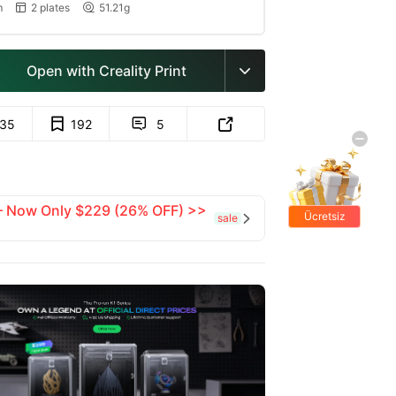
m
2 plates
51.21g


Open with Creality Print

35
192
5


 — Now Only $229 (26% OFF) >>
Ücretsiz
sale

hediyeler