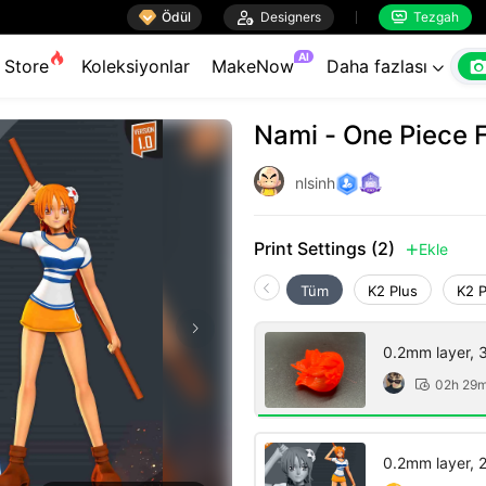

Ödül

Designers
Tezgah


AI
Store
Koleksiyonlar
MakeNow
Daha fazlası

Nami - One Piece 
nlsinh
Print Settings (2)
Ekle

Tüm
K2 Plus
K2 
0.2mm layer, 3 
02h 29

0.2mm layer, 2 