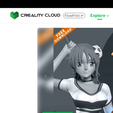
Explore
FlowPrint

