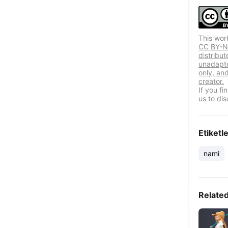
This wor
CC BY-NC
distribut
unadapte
only, and
creator.
If you f
us to dis
Etiketl
nami
Relate