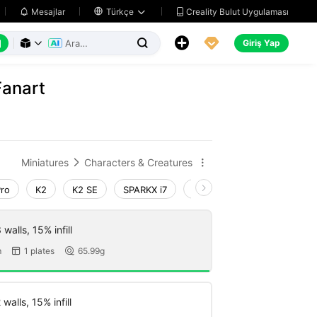
Creality Bulut Uygulaması
Mesajlar

Türkçe






Giriş Yap



Fanart
Miniatures
Characters & Creatures


Pro
K2
K2 SE
SPARKX i7
Creality Hi
Ender-3 V4
walls, 15% infill
m
1 plates
65.99g


walls, 15% infill