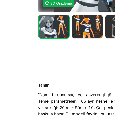

3D Önizleme
Tanım
"Nami, turuncu saçlı ve kahverengi gözl
Temel parametreler: - 05 ayrı nesne ile
yüksekliği: 20cm - Sürüm 1.0: Çokgenl
baskıya hazır. Bu modeli faydalı bulursa