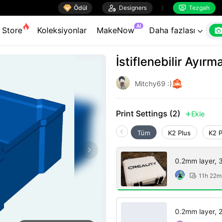

Ödül

Designers
Tezgah


AI
Store
Koleksiyonlar
MakeNow
Daha fazlası

İstiflenebilir Ayır
Mitchy69 :)
Print Settings (2)
Ekle

Tüm
K2 Plus
K2 
0.2mm layer, 3 
11h 22m

0.2mm layer, 2 