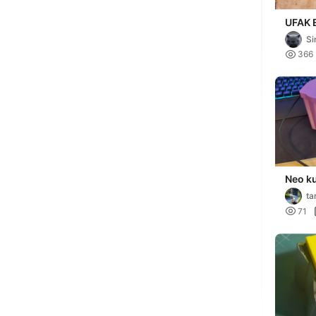
UFAK 
KUTU
Si

366
Neo k
kutus
ta

71