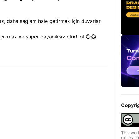
ız, daha sağlam hale getirmek için duvarları
kmaz ve süper dayanıksız olur! lol 😊😊
Copyri
This wor
CC BY Thi