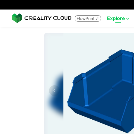
Explore
FlowPrint

