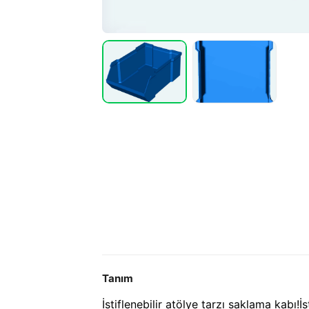
Tanım
İstiflenebilir atölye tarzı saklama kabı!
İ