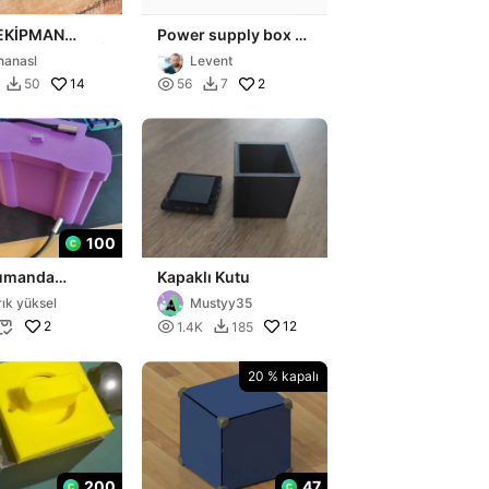
EKİPMAN
Power supply box -
SU ÇEKMECELİ
Ayarlı Güç Kaynağı
nanasl
Levent
Kutu
14

2
50
56
7


100
umanda
Kapaklı Kutu
u kapagi
rık yüksel
Mustyy35
2

12
1.4K
185


20 % kapalı
200
47