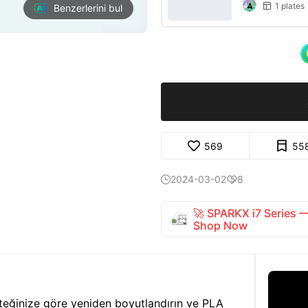
1 plates

Benzerlerini bul
569
55
2024-03-02
8


🚀 SPARKX i7 Series
Shop Now
steğinize göre yeniden boyutlandırın ve PLA