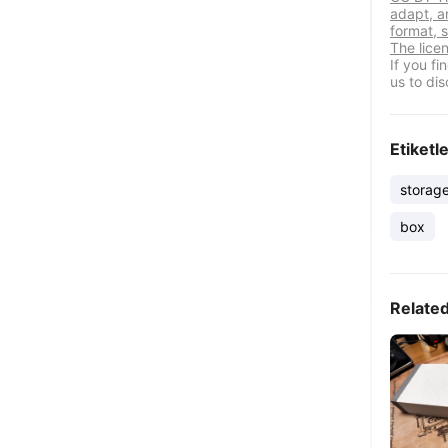
adapt, a
format, s
The lice
If you f
us to dis
Etiketl
storag
box
Relate