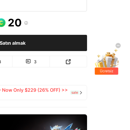
20

Satın almak
8
3


Ücretsiz
hediyeler
 — Now Only $229 (26% OFF) >>
sale
