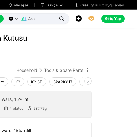
Creality Bulut Uygulaması
Mesajlar

Türkçe






Giriş Yap



ma Kutusu
Household
Tools & Spare Parts


Pro
K2
K2 SE
SPARKX i7
Creality Hi
Ender-3 V4
walls, 15% infill
4 plates
587.75g


walls, 15% infill