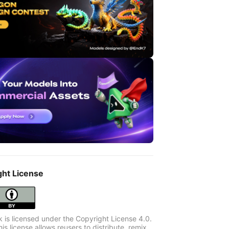
ght License
k is licensed under the Copyright License 4.0.
s license allows reusers to distribute, remix,