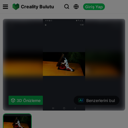

Creality Bulutu
Giriş Yap



Benzerlerini bul

3D Önizleme