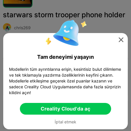
starwars storm trooper phone holder
chris269

Print Settings (2)
Ekle
Toys & Games
Other



Tam deneyimi yaşayın
Tüm
K2 Plus
K2 Pro
K2
SPARKX i7
Crea
Modellerin tüm ayrıntılarına erişin, kesintisiz bulut dilimleme
ve tek tıklamayla yazdırma özelliklerinin keyfini çıkarın.
0.2mm layer, 2 walls, 15% infill
Modellerle etkileşime geçerek özel puanlar kazanın ve
21h 57m
3 plates
404.09g
sadece Creality Cloud Uygulamasında daha fazla sürprizin



kilidini açın!
Creality Cloud'da aç
0.24mm layer, 2 walls, 15% infill
19h 11m
3 plates
445.57g



İptal etmek