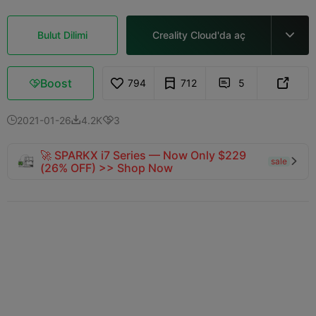
Bulut Dilimi
Creality Cloud'da aç

Boost
794
712
5



2021-01-26
4.2K
3



🚀 SPARKX i7 Series — Now Only $229
sale

(26% OFF) >> Shop Now