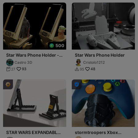
500
Star Wars Phone Holder -
Star Wars Phone Holder
FAN ART STAND
Castro 3D
Cristolo1212
93
48
27
95



STAR WARS EXPANDABLE
stormtroopers Xbox
PHONES STAND BY NICHE
controller holder