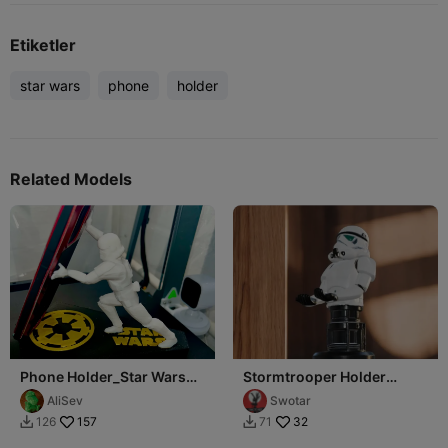
Etiketler
star wars
phone
holder
Related Models
Phone Holder_Star Wars
Stormtrooper Holder
Storm Trooper_Remix
(Mobile/Controller)
AliSev
Swotar
157
32
126
71

