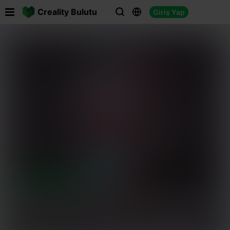

Creality Bulutu
Giriş Yap




Benzerlerini bul

3D Önizleme
