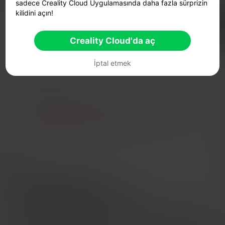
sadece Creality Cloud Uygulamasında daha fazla sürprizin
kilidini açın!
Bulut Dilimi
Creality Cloud'da aç

Creality Cloud'da aç
Boost
1.3K
1.4K
18



İptal etmek
2024-03-24
3.7K
15



🚀 SPARKX i7 Series — Now Only $229
sale

(26% OFF) >> Shop Now
Tanım
Koleksiyonda mevcuttur
https://www.crealitycloud.com/model-
detail/6600ae769f5b3ffd11f31ae1
Bu modeli abonelerimiz, bizi destekleyen insanlar ve diğer
herkes için ücretsiz olarak oluşturmaya karar verdik. Hepinize