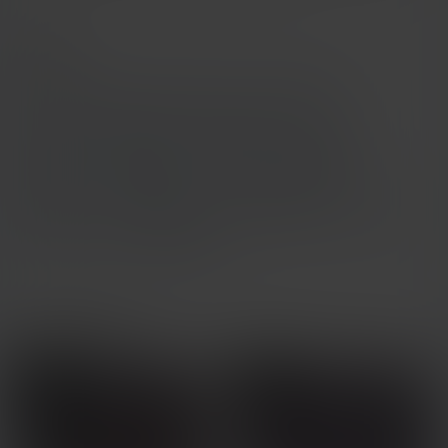
Etiketler
sexy
sexy girl
kawaii
cute
figure
miniatures
figurines
feminine girl
statue
beautiful
female body
pretty
sculpture
character
woman body
female sculpture
nurse
doctor
heal
first aid kit
Related Models
NSFW
NSFW

