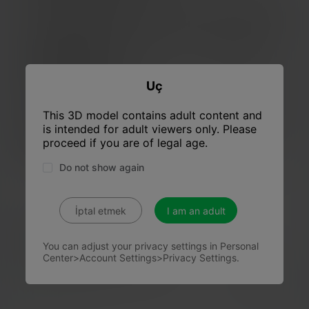
teşekkürler! tadını çıkarın)
Model STL formatında sunulmuştur. Varsayılan model ölçeği
127mm (Yükseklik) (1:16). Donanımınıza ve tercihlerinize bağlı
olarak modelin ölçeğini bağımsız olarak değiştirebilirsiniz
Ön destek eklendi
Mevcut model bölme seçenekleri: - V1 - ayrı parçalar (2 parça
Uç
- tek parça figür ve stand)
Bizi desteklemek istiyorsanız - lütfen bir yorum ve puanınızı
bırakın. Bu konuda ne düşündüğünüzü bilmek bizim için çok
This 3D model contains adult content and
önemli. Diğer modellerimizi de görebilirsiniz
is intended for adult viewers only. Please
Umarız beğenirsiniz. Lütfen her 3D sanatçısının yaratıcılığını
proceed if you are of legal age.
desteklemeye yardımcı olun ve dgital dosyaları asla
paylaşmayın veya satmayın.
Do not show again
İptal etmek
I am an adult
Instruction Files
You can adjust your privacy settings in Personal
16_Sweet nurse_f.png
Center>Account Settings>Privacy Settings.
1.20MB

