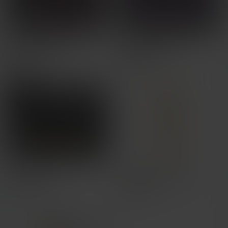
SWEET NURSE / D
SWEET NURSE / C
Chagarin
Chagarin
74
76
4
4


NSFW

sexy nurse
Krankenschwester 2
baha4321
3D-Druck Graz 🇦🇹
18
5
41
12

