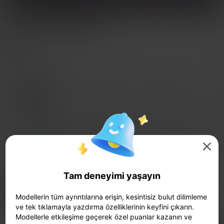
TATLI HEMŞIRE / F
Chagarin
Print Settings (2)
Ekle
Miniatures
Characters & Creatures



Tüm
K2 Plus
K2 Pro
K2
K2 SE
SPARKX 
4.0

0.2mm layer, 2 walls, 15% infill

07h 05m
1 plates
78.78g



Tam deneyimi yaşayın
0.2mm layer, 3 walls, 15% infill
Modellerin tüm ayrıntılarına erişin, kesintisiz bulut dilimleme
01h 20m
2 plates
39.85g



ve tek tıklamayla yazdırma özelliklerinin keyfini çıkarın.
Modellerle etkileşime geçerek özel puanlar kazanın ve