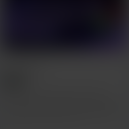
Standard License
This work is licensed under the Copyright License 4.0.
Standard License 3D Model files sold on Creality Cloud are
available under a standard license, which has certain restrictions.
In particular, these files cannot be used for any commercial use;
it’s for personal use only. 3D model or any portion of the model in
a digital or physical format may not be shared, transmitted,
redistributed, remixed, duplicated, or sold.