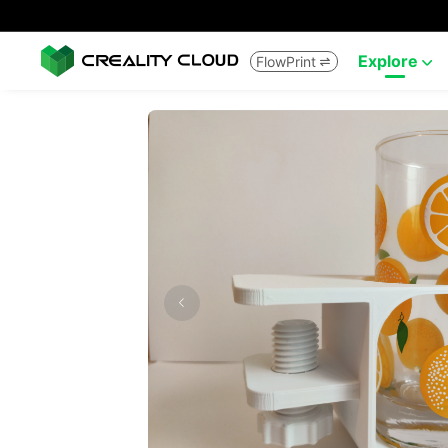
Explore
FlowPrint

