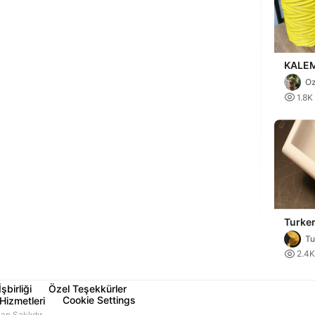
KALEM
O

1.8K
Turker
Tu

2.4K
İşbirliği
Özel Teşekkürler
Cookie Settings
Hizmetleri
ı Saklıdır.