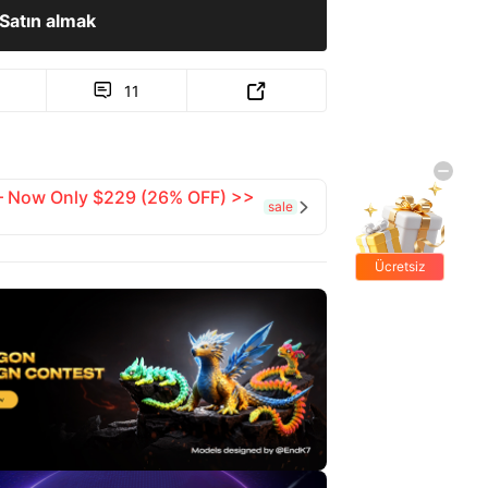
Satın almak
11


 — Now Only $229 (26% OFF) >>
sale

Ücretsiz
hediyeler