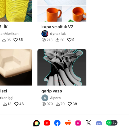
LİK
kupa ve altlık V2
zanMertkan
dynax lab
35

9
95
213
20


isci
garip vazo
rker İşçi
Alpera
48

38
13
970
70







