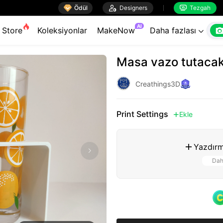

Ödül

Designers
Tezgah


AI
Store
Koleksiyonlar
MakeNow
Daha fazlası

Masa vazo tutacak
Creathings3D
Print Settings
Ekle

Yazdırm

Dah