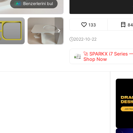
Benzerlerini bul
133
84

2022-10-22

🚀 SPARKX i7 Series
Shop Now