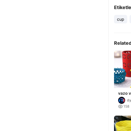
Etiketl
cup
Relate
vazo v
örgü
dy

158