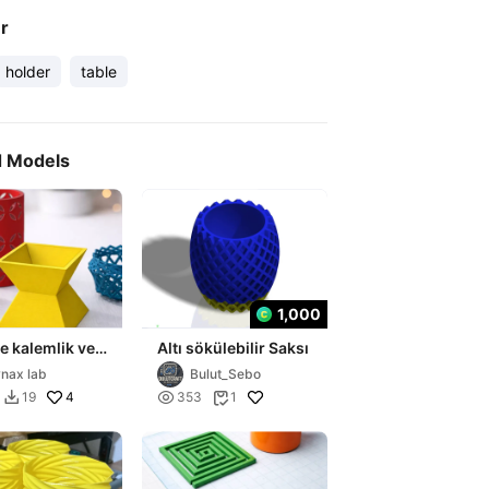
er
holder
table
d Models
1,000
e kalemlik ve
Altı sökülebilir Saksı
nax lab
Bulut_Sebo
4

19
353
1

