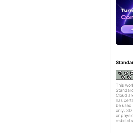
Standa
This wor
Standard
Cloud ar
has certa
be used 
only. 3D 
or physi
redistrib