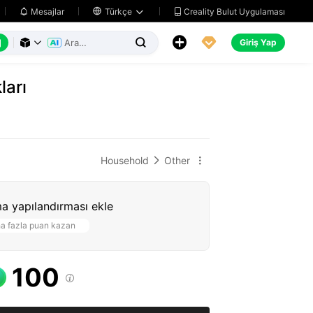
Creality Bulut Uygulaması
Mesajlar

Türkçe






Giriş Yap



ları
Household
Other


a yapılandırması ekle
a fazla puan kazan
100
