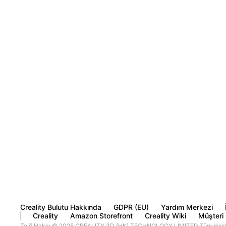
Creality Bulutu Hakkında
GDPR (EU)
Yardım Merkezi
Creality
Amazon Storefront
Creality Wiki
Müşteri 
Telif Hakkı © 2025 CREALITY 3D (HK) TECHNOLOGY LIMITED Tüm Haklar