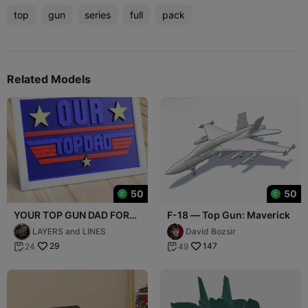
top
gun
series
full
pack
Related Models
50
50
YOUR TOP GUN DAD FOR
F-18 — Top Gun: Maverick
FATHER'S DAY OR ANY DAY
LAYERS and LINES
David Bozsir
29
147
24
49

