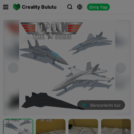

Creality Bulutu
Giriş Yap



Benzerlerini bul
