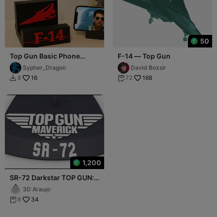
50
Top Gun Basic Phone
F-14 — Top Gun
stand with F-14
Sypher_Dragon
David Bozsir
16
168
8
72


1,200
SR-72 Darkstar TOP GUN:
MAVERICK
3D Araujo
34
8
