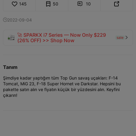
145
50
10


2022-09-04

🚀 SPARKX i7 Series — Now Only $229
sale

(26% OFF) >> Shop Now
Tanım
Şimdiye kadar yaptığım tüm Top Gun savaş uçakları: F-14
Tomcat, MiG 23, F-18 Super Hornet ve Darkstar. Hepsini bu
pakette satın alın ve fiyatın küçük bir yüzdesini alın. Keyfini
çıkarın!