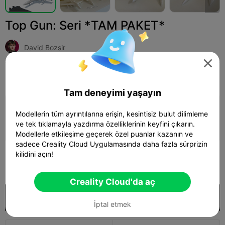
Top Gun: Seri *TAM PAKET*
David Bozsir

Print Settings
Ekle
Hobbies & DIY
Drones & Aircraft



Tam deneyimi yaşayın
Yazdırma yapılandırması ekle

Modellerin tüm ayrıntılarına erişin, kesintisiz bulut dilimleme
ve tek tıklamayla yazdırma özelliklerinin keyfini çıkarın.
Daha fazla puan kazan
Modellerle etkileşime geçerek özel puanlar kazanın ve
sadece Creality Cloud Uygulamasında daha fazla sürprizin
kilidini açın!
185

Creality Cloud'da aç
Satın almak
İptal etmek