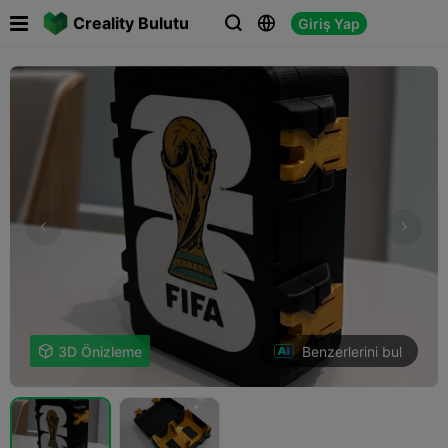

Creality Bulutu
Giriş Yap



Benzerlerini bul

3D Önizleme