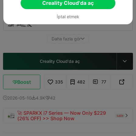
Creality Cloud'da aç
0.2mm layer, 2 walls, 15% infill
İptal etmek
03h 32m
2 plates
118.53g



Daha fazla gör

Creality Cloud'da aç

Boost
335
482
77



2026-05-10
4.9K
42



🚀 SPARKX i7 Series — Now Only $229
sale

(26% OFF) >> Shop Now