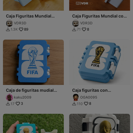
Caja Figuritas Mundial
Caja Figuritas Mundial con
Chica/World CUP PANINI
mosqueton | Panini world
VDR3D
VDR3D
stickers box
cup
89
8
1.3K
71


Caja de figuritas mudial
Caja figuritas con
2026 Argentina
separador Logo fifa26
kaku2009
OGA0095
3
8
17
110

