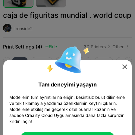
caja de figuritas mundial . world coup
Ironside2
Print Settings (4)
Ekle
3D Printers
Other



Tüm
K2 Plus
K2 Pro
K2
K2 SE
SPARKX 

4.4

0.2mm layer, 2 walls, 15% infill
Tam deneyimi yaşayın
Yazar
03h 32m
2 plates
118.53g



Modellerin tüm ayrıntılarına erişin, kesintisiz bulut dilimleme
ve tek tıklamayla yazdırma özelliklerinin keyfini çıkarın.
Modellerle etkileşime geçerek özel puanlar kazanın ve
5.0

0.2mm layer, 2 walls, 15% infill
sadece Creality Cloud Uygulamasında daha fazla sürprizin
kilidini açın!
04h 41m
2 plates
123.54g


