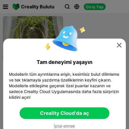

Creality Bulutu
Giriş Yap




30
Tam deneyimi yaşayın
plant pot
Modellerin tüm ayrıntılarına erişin, kesintisiz bulut dilimleme
Art Vision
148
54

ve tek tıklamayla yazdırma özelliklerinin keyfini çıkarın.
Modellerle etkileşime geçerek özel puanlar kazanın ve
sadece Creality Cloud Uygulamasında daha fazla sürprizin
kilidini açın!
Creality Cloud'da aç
İptal etmek