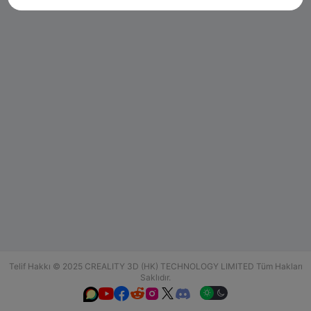
Telif Hakkı © 2025 CREALITY 3D (HK) TECHNOLOGY LIMITED Tüm Hakları
Saklıdır.





