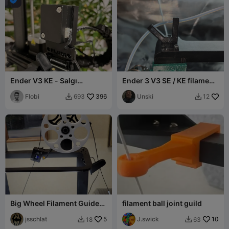
Ender V3 KE - Salgı
Ender 3 V3 SE / KE filament
Sensörü - Baskı Kafası
guide rotatable
Montajı
Flobi
396
Unski
693
12


Big Wheel Filament Guide
filament ball joint guild
for Ender-3 V3 KE
jsschlat
5
J.swick
10
18
63

