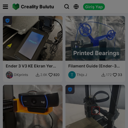

Creality Bulutu
Giriş Yap




Ender 3 V3 KE Ekran Yer
Filament Guide (Ender-3
Değiştirme Braketi
KE/SE)
DKprints
820
Thijs J
33
2.6K
172


