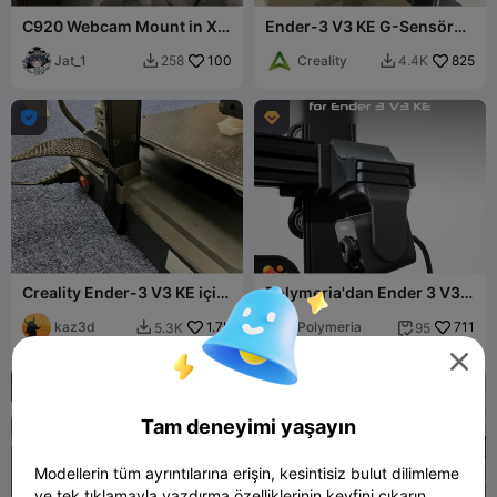
C920 Webcam Mount in X
Ender-3 V3 KE G-Sensör
Axis for Ender 3 V3 KE
Braketi model-X/Y
Jat_1
100
Creality
825
258
4.4K




Creality Ender-3 V3 KE için
Polymeria'dan Ender 3 V3
Yan Kablo Klipsi
için Nebula Kamera
kaz3d
1.7K
Bağlantısı ( SE-KE )
Polymeria
711
5.3K
95




Tam deneyimi yaşayın
Modellerin tüm ayrıntılarına erişin, kesintisiz bulut dilimleme
ve tek tıklamayla yazdırma özelliklerinin keyfini çıkarın.