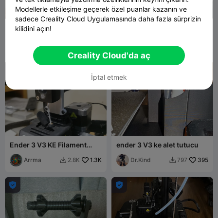
Modellerle etkileşime geçerek özel puanlar kazanın ve
sadece Creality Cloud Uygulamasında daha fazla sürprizin
Ender 3 V3 Ke Header
Creality Ender SE ve KE Sağ
kilidini açın!
Cover
Taraf Kutuları ve Kapakları
RainbowVCD
108
user7741963
213
227
578


623
Creality Cloud'da aç


İptal etmek
Ender 3 V3 KE Filament
ender 3 V3 ke alet tutucu
Sensörünün Yerinin
Değiştirilmesi
Arrma
1.3K
Dr.Kind
395
2.8K
797



