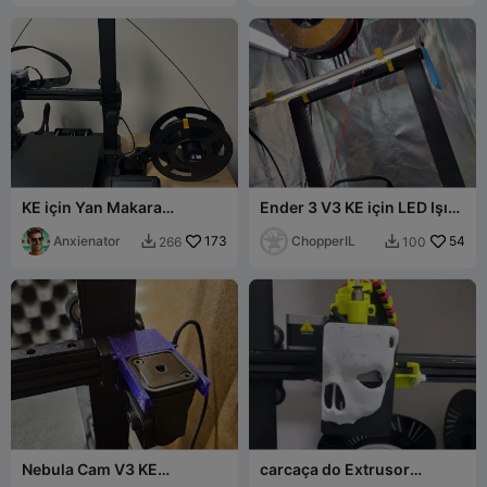
KE için Yan Makara
Ender 3 V3 KE için LED Işık
Bağlantısı
Bağlantısı
Anxienator
173
ChopperIL
54
266
100


Nebula Cam V3 KE
carcaça do Extrusor
ayarlanabilir
Creality Ender 3 V3 KE