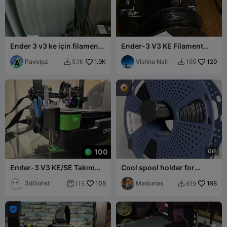
Ender 3 v3 ke için filament
Ender-3 V3 KE Filament
tutucu
Spool Side mount PTFE
Pavelpz
1.9K
Guide
Vishnu Nair
129
5.1K
165


100
G
I
F
Ender-3 V3 KE/SE Takım
Cool spool holder for
Tutucu Yan Çekmece V2
Ender-3 V3 SE/KE
3dGohst
105
Masiunas
198
115
619


