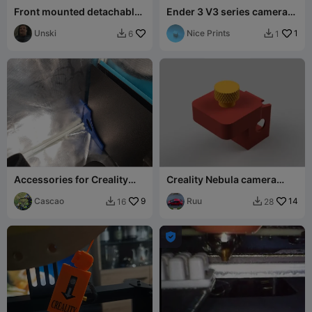
Front mounted detachable
Ender 3 V3 series camera
bin for Ender 3 V3 SE / KE
mount
Unski
Nice Prints
1
6
1


Accessories for Creality
Creality Nebula camera
enclosure
mount for Ender 3 V3 KE
Cascao
9
Ruu
14
16
28


