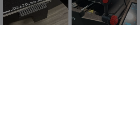
Nozzel Cleaner ender 3 v3
Nebula camera mount
ke
BlackH_CT
230
Cascao
92
572
165


250
The best filament holder for
Creality Nebula Camera
Ender-3 V3 SE/KE
Holder for Ender V3 KE
Masiunas
37
jsschlat
28
11
86

