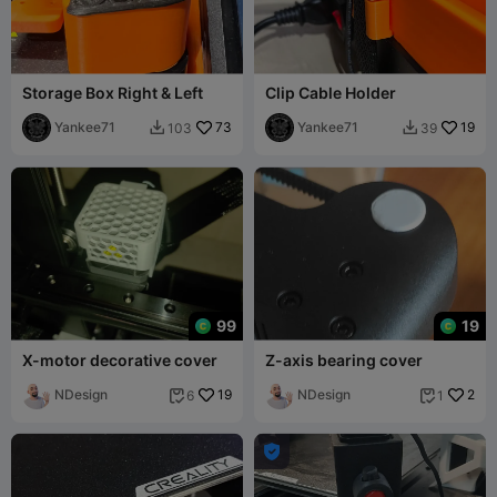
Storage Box Right & Left
Clip Cable Holder
Yankee71
73
Yankee71
19
103
39


99
19
X-motor decorative cover
Z-axis bearing cover
NDesign
19
NDesign
2
6
1


