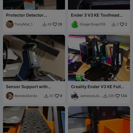
Protector Detector
Ender 3 V3 KE Toolhead
Filamento Ender 3 V3 KE
LED and Endoscope Mount
TonyMat_1
26
GingerSnap155
7.5mm OD
2
48
3


Sensor Support with
Creality Ender V3 KE Full
Double Funnel - Ender 3 v3
Upgrade Kit
KE
MondoGordo
9
JameszeJell
134
30
299


yfish