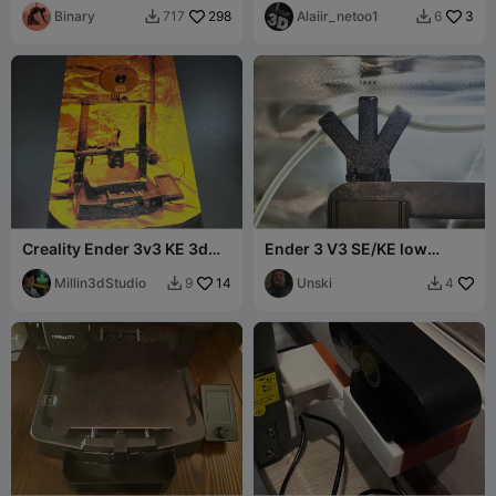
Binary
298
Alaiir_netoo1
3
717
6


Creality Ender 3v3 KE 3d
Ender 3 V3 SE/KE low
Printer Magic Relief
profile filament guide.
HueForge Sign
Millin3dStudio
14
Unski
9
4

