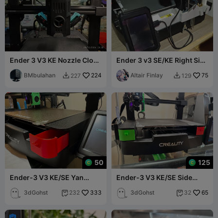
Ender 3 V3 KE Nozzle Clog
Ender 3 v3 SE/KE Right Side
Fix
Setup (Pad/Bin Box/tools)
BMbulahan
224
Remix
Altair Finlay
75
227
129


50
125
Ender-3 V3 KE/SE Yan
Ender-3 V3 KE/SE Side
Çekmece - Sağ Taraf
Storage Kit
3dGohst
333
3dGohst
65
232
32


