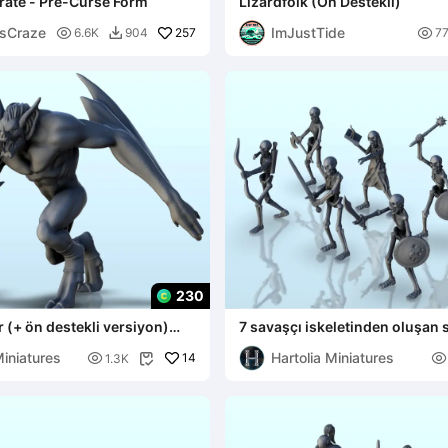
rate - Pre-Curse Form
Lizardfolk (Ön Destekli)
esCraze
ImJustTide

257

6.6K
904
7

230
r (+ ön destekli versiyon)
7 savaşçı iskeletinden oluşan 
ürler w
destekli versiyon) (17)
Miniatures
Hartolia Miniatures

14

1.3K
