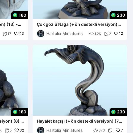
180
230
n) (13) -
Çok gözlü Naga (+ ön destekli versiyon)
(11) - dak
Hartolia Miniatures
43

12
17
1.2K
2


180
230
siyon) (8) -
Hayalet kaçışı (+ ön destekli versiyon) (7)
- minyatürler wa
Hartolia Miniatures
32

7
K
5
870

