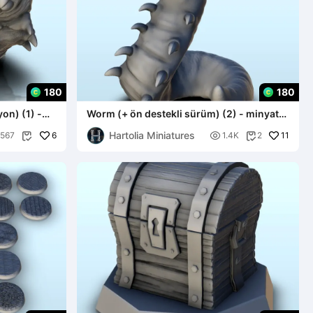
180
180
yon) (1) -
Worm (+ ön destekli sürüm) (2) - minyatür
warhammer sc
Hartolia Miniatures
6

11
567
1.4K
2

