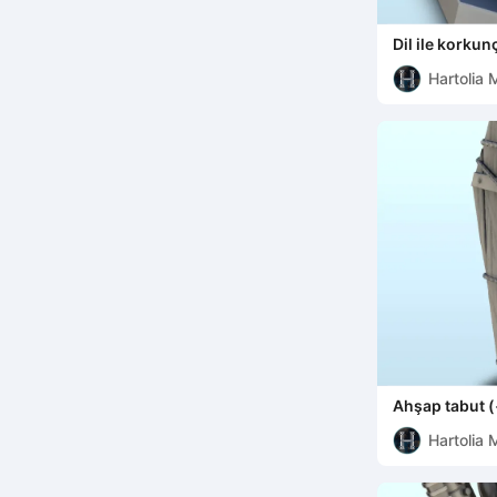
Dil ile korku
desteklenmiş 
Hartolia 
Ahşap tabut (+
Minyatür Sav
Hartolia 