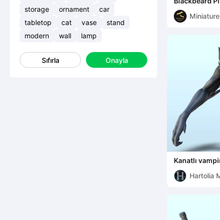
Blackbeard Pi
storage
ornament
car
Miniatur
tabletop
cat
vase
stand
modern
wall
lamp
Sıfırla
Onayla
Kanatlı vampi
(18) - minyat
Hartolia 