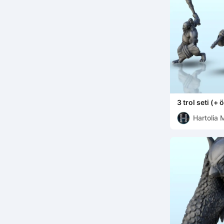
3 trol seti (+
minyatürler
Hartolia 