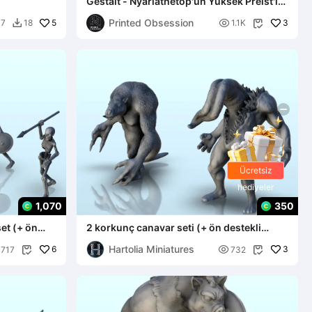
Gestalt - Nyarlathetop'un Yüksek Preist'i-
deiety dövüş kulübü-Pre
Printed Obsession
5

3
77
18
1.1K


Ücretsiz
hediyeler
1,070
350
set (+ ön
2 korkunç canavar seti (+ ön destekli
versiyon) (16) -
Hartolia Miniatures
6

3
717
732

