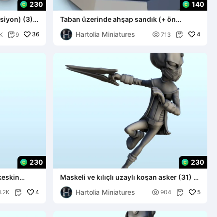
230
140
siyon) (3) -
Taban üzerinde ahşap sandık (+ ön
destekli versiyon) (2) - miniatu
Hartolia Miniatures
36

4
K
9
713


230
230
 keskin
Maskeli ve kılıçlı uzaylı koşan asker (31) (+
ön destek
Hartolia Miniatures
4

5
1.2K
904

