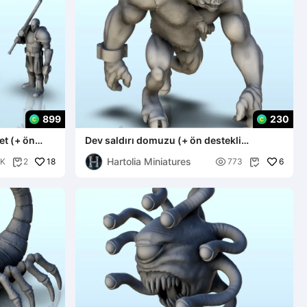
899
230
et (+ ön
Dev saldırı domuzu (+ ön destekli
versiyon) (12) - minyatürler
Hartolia Miniatures
18

6
2K
2
773

