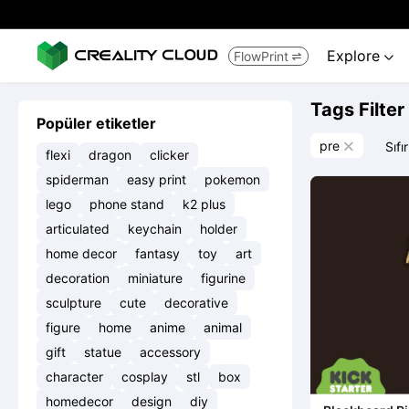
Explore
FlowPrint


Tags Filter
Popüler etiketler
pre
Sıfır

flexi
dragon
clicker
spiderman
easy print
pokemon
lego
phone stand
k2 plus
articulated
keychain
holder
home decor
fantasy
toy
art
decoration
miniature
figurine
sculpture
cute
decorative
figure
home
anime
animal
gift
statue
accessory
character
cosplay
stl
box
homedecor
design
diy