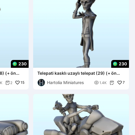
230
230
28) (+ ön
Telepati kasklı uzaylı telepat (29) (+ ön
destekli v
Hartolia Miniatures
15

7
7K
2
1.4K

