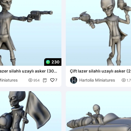
230
azer silahlı uzaylı asker (30)
Çift lazer silahlı uzaylı asker (
destekli ve
Miniatures
Hartolia Miniatures

7

954
1.
