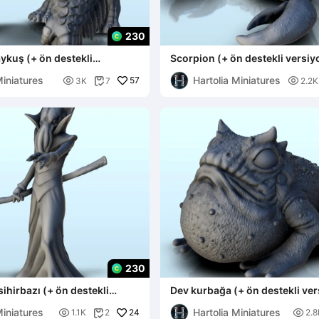
230
ykuş (+ ön destekli
Scorpion (+ ön destekli versiyo
 - minyatür wa
minyatür warhamm
Miniatures
Hartolia Miniatures

57

3K
7
2.2K

230
sihirbazı (+ ön destekli
Dev kurbağa (+ ön destekli ver
 mi
minyatürler warham
Miniatures
Hartolia Miniatures

24

1.1K
2
2.8
