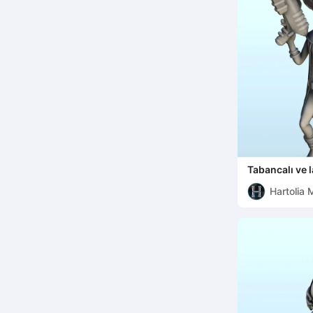
Tabancalı ve l
(+ ön destek
Hartolia 