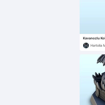
Kavanozlu Kob
(3) - minyatü
Hartolia 