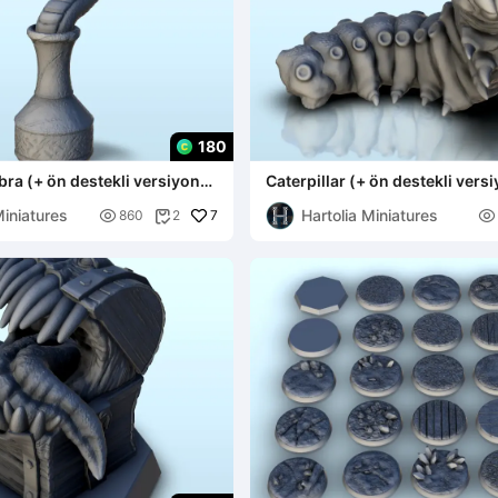
180
ra (+ ön destekli versiyon)
Caterpillar (+ ön destekli versi
rler wa
minyatür warha
Miniatures
Hartolia Miniatures

7

860
2
