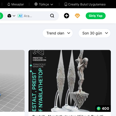
Creality Bulut Uygulaması
Mesajlar

Türkçe






Giriş Yap



400