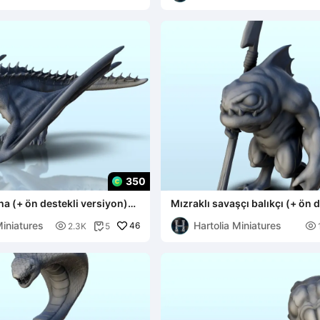
350
ha (+ ön destekli versiyon)
Mızraklı savaşçı balıkçı (+ ön d
versiyon) (6) - mi
Miniatures
Hartolia Miniatures

46

2.3K
5
