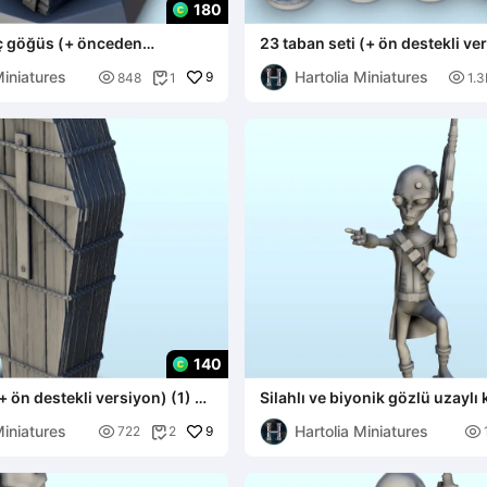
180
nç göğüs (+ önceden
23 taban seti (+ ön destekli ver
versiyon) (4) - m
minyatürler w
Miniatures
Hartolia Miniatures

9

848
1
1.3

140
 ön destekli versiyon) (1) -
Silahlı ve biyonik gözlü uzaylı
aşı
nişancı (32) (+ ön destek
Miniatures
Hartolia Miniatures

9

722
2
