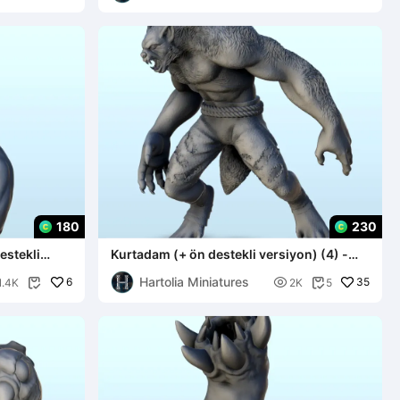
180
230
estekli
Kurtadam (+ ön destekli versiyon) (4) -
minyatür warhamme
Hartolia Miniatures
6

35
1.4K
2K
5

