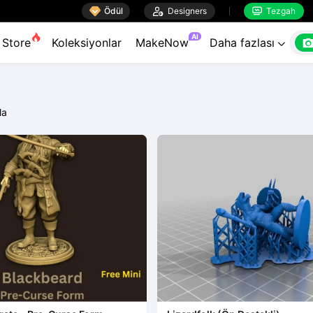

Ödül

Designers
Tezgah


AI
Store
Koleksiyonlar
MakeNow
Daha fazlası

la