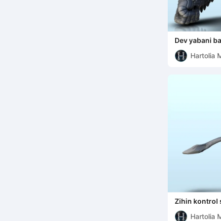
Dev yabani ba
versiyon) (9)
Hartolia 
Zihin kontrol 
sürüm) (10) -
Hartolia 