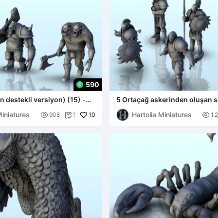
590
 ön destekli versiyon) (15) -
5 Ortaçağ askerinden oluşan s
destekli versiyon) (14) -
Miniatures
Hartolia Miniatures

10

908
1
1.
