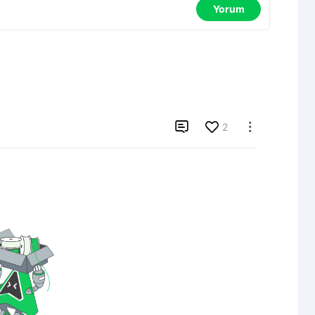
Yorum

2
