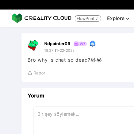
Explore
FlowPrint


Ndpainter09
18:37 11-22-2025
Bro why is chat so dead?😂😭
Rapor

Yorum