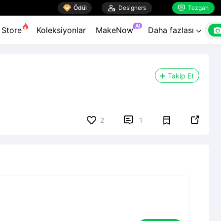

Ödül

Designers
Tezgah


AI
Store
Koleksiyonlar
MakeNow
Daha fazlası

Takip Et


2
1