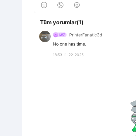



Tüm yorumlar(1)
PrinterFanatic3d
No one has time.
18:53 11-22-2025