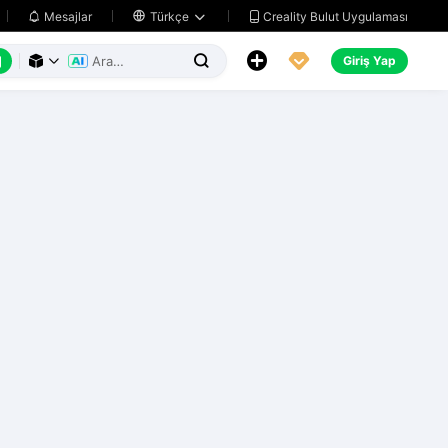
Creality Bulut Uygulaması
Mesajlar

Türkçe






Giriş Yap


