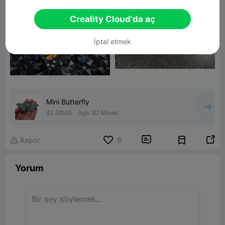
Creality Cloud'da aç
İptal etmek
Mini Butterfly
42.68MB
İlgili 3D Model


Rapor
6

Yorum