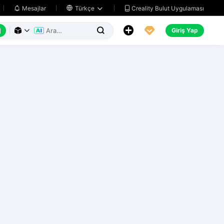
Creality Bulut Uygulaması
Mesajlar

Türkçe






Giriş Yap


