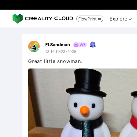
Explore
FlowPrint


FLSandman
13:16 11-23-2025
Great little snowman.