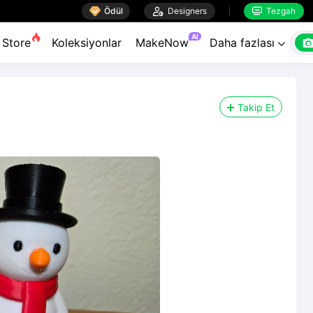

Ödül

Designers
Tezgah


AI
Store
Koleksiyonlar
MakeNow
Daha fazlası

Takip Et