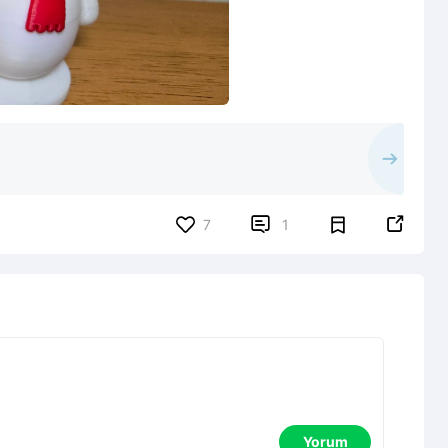


7
1
Yorum