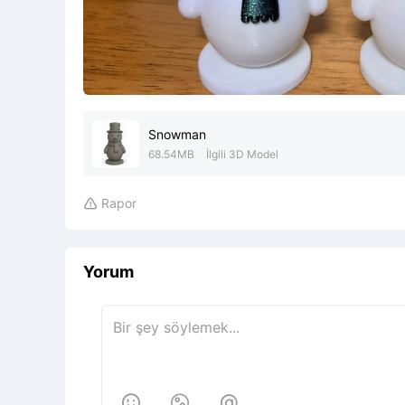
Snowman
68.54MB
İlgili 3D Model
Rapor

Yorum


