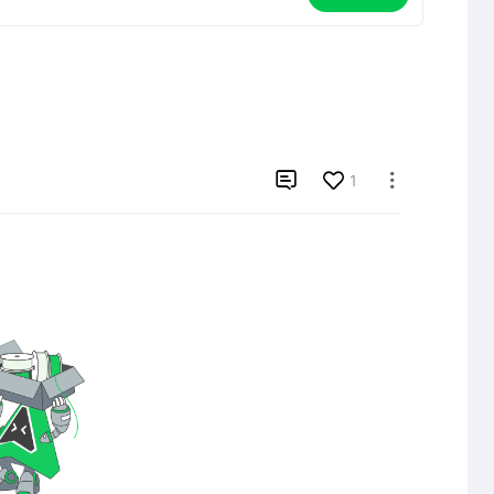

1
